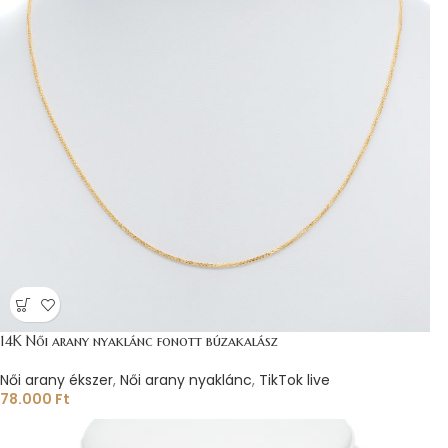
14K Női arany nyaklánc fonott búzakalász
Női arany ékszer
,
Női arany nyaklánc
,
TikTok live
78.000
Ft