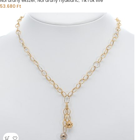
Női arany ékszer
,
Női arany nyaklánc
,
TikTok live
53.680
Ft