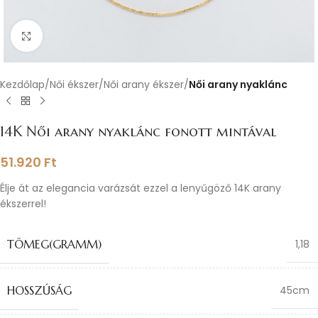
Nagyításhoz kattints ide
Kezdőlap
Női ékszer
Női arany ékszer
Női arany nyaklánc
14K Női arany nyaklánc fonott mintával
51.920
Ft
Élje át az elegancia varázsát ezzel a lenyűgöző 14K arany
ékszerrel!
TÖMEG(GRAMM)
1,18
HOSSZÚSÁG
45cm