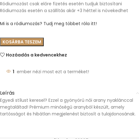
Ródiumozást csak előre fizetés esetén tudjuk biztosítani
Ródiumozás esetén a szállítás akár +3 héttel is növekedhet
Mi is a ródiumozás? Tudj meg többet róla itt!
KOSÁRBA TESZEM
Hozáadás a kedvencekhez
1
ember nézi most ezt a terméket!
Leírás
Egyedi stílust keresel? Ezzel a gyönyörű női arany nyaklánccal
megtaláltad! Prémium minőségű aranyból készült, amely
tartósságot és hibátlan megjelenést biztosít a tulajdonosának.