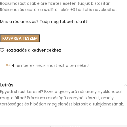
Ródiumozást csak előre fizetés esetén tudjuk biztosítani
Ródiumozás esetén a szállítás akár +3 héttel is növekedhet
Mi is a ródiumozás? Tudj meg többet róla itt!
KOSÁRBA TESZEM
Hozáadás a kedvencekhez
4
emberek nézik most ezt a terméket!
Leírás
Egyedi stílust keresel? Ezzel a gyönyörű női arany nyaklánccal
megtaláltad! Prémium minőségű aranyból készült, amely
tartósságot és hibátlan megjelenést biztosít a tulajdonosának.