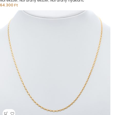
Női ékszer
,
Női arany ékszer
,
Női arany nyaklánc
64.300
Ft