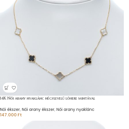
14K Női arany nyaklánc négylevelű lóhere mintával
Női ékszer
,
Női arany ékszer
,
Női arany nyaklánc
147.000
Ft