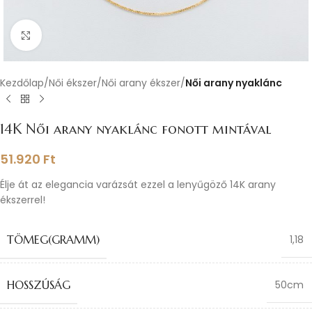
Nagyításhoz kattints ide
Kezdőlap
Női ékszer
Női arany ékszer
Női arany nyaklánc
14K Női arany nyaklánc fonott mintával
51.920
Ft
Élje át az elegancia varázsát ezzel a lenyűgöző 14K arany
ékszerrel!
TÖMEG(GRAMM)
1,18
HOSSZÚSÁG
50cm