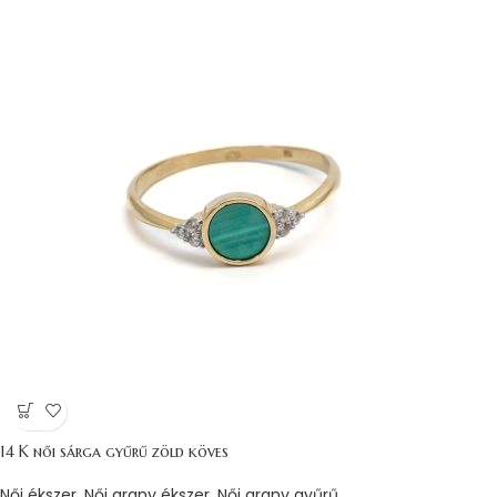
14 K női sárga gyűrű zöld köves
Női ékszer
,
Női arany ékszer
,
Női arany gyűrű