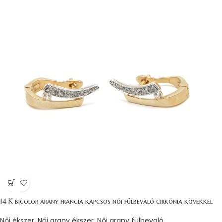
14 K bicolor arany francia kapcsos női fülbevaló cirkónia kövekkel
Női ékszer
,
Női arany ékszer
,
Női arany fülbevaló