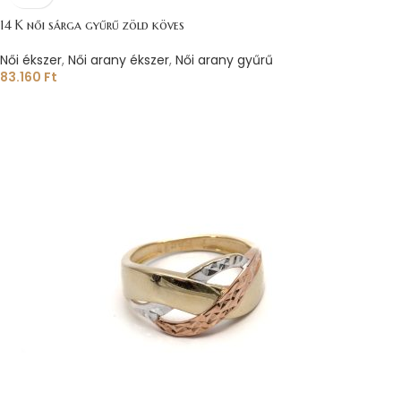
14 K női sárga gyűrű zöld köves
Női ékszer
,
Női arany ékszer
,
Női arany gyűrű
83.160
Ft