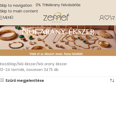
0% THM
Arany felvásárlás
Skip to navigation
Skip to main content
MENÜ
Női arany ékszer
Kezdőlap
Női ékszer
Női arany ékszer
25–36 termék, összesen 3475 db
Szűrő megjelenítése