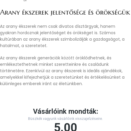
14 Női arany fantázia gyűrű cirkónia kövekkel
Női arany ékszer
,
Női arany gyűrű
101.200
Ft