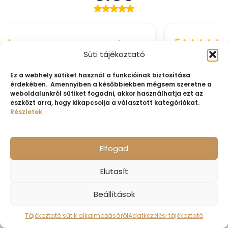
Süti tájékoztató
Ez a webhely sütiket használ a funkcióinak biztosítása
érdekében. Amennyiben a későbbiekben mégsem szeretne a
weboldalunkról sütiket fogadni, akkor használhatja ezt az
eszközt arra, hogy kikapcsolja a választott kategóriákat.
Részletek
Elfogad
Elutasít
14K női sárga arany gyűrű cirkónia kővel
Beállítások
Eljegyzési gyűrű
,
Női ékszer
,
Női arany ékszer
,
Női arany gyűrű
Tájékoztató sütik alkalmazásáról
Adatkezelési tájékoztató
128.040
Ft