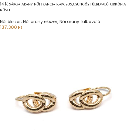
14 K sárga arany női francia kapcsos,csüngős fülbevaló cirkónia
kővel
Női ékszer
,
Női arany ékszer
,
Női arany fülbevaló
137.300
Ft