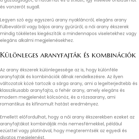
14 K sárga arany női vésett karika fülbevaló
Női ékszer
,
Női arany ékszer
,
Női arany fülbevaló
86.700
Ft