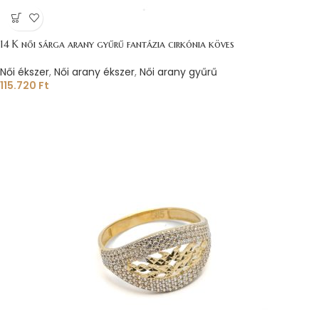
14 K női sárga arany gyűrű fantázia cirkónia köves
Női ékszer
,
Női arany ékszer
,
Női arany gyűrű
115.720
Ft