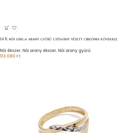
14 K női sárga arany gyűrű gyémánt vésett cirkónia kövekkel
Női ékszer
,
Női arany ékszer
,
Női arany gyűrű
113.080
Ft