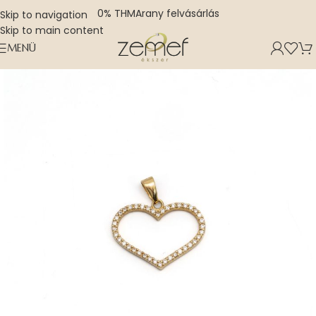
0% THM
Arany felvásárlás
Skip to navigation
Skip to main content
MENÜ