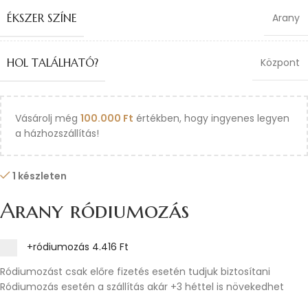
ÉKSZER SZÍNE
Arany
HOL TALÁLHATÓ?
Központ
Vásárolj még
100.000
Ft
értékben, hogy ingyenes legyen
a házhozszállítás!
1 készleten
Arany ródiumozás
+ródiumozás
4.416 Ft
Ródiumozást csak előre fizetés esetén tudjuk biztosítani
Ródiumozás esetén a szállítás akár +3 héttel is növekedhet