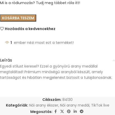
Mi is a ródiumozás? Tudj meg többet róla itt!
KOSÁRBA TESZEM
Hozáadás a kedvencekhez
1
ember nézi most ezt a terméket!
Leírás
Egyedi stílust keresel? Ezzel a gyönyörű arany medállal
megtaláltad! Prémium minőségű aranyból készült, amely
tartósságot és hibátlan megjelenést biztosít a tulajdonosának.
Cikkszám:
84130
Kategóriák:
Női arany ékszer
,
Női arany medál
,
TikTok live
Megosztás: