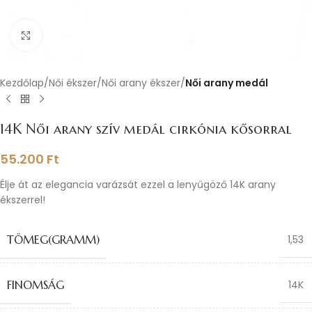
Nagyításhoz kattints ide
Kezdőlap
Női ékszer
Női arany ékszer
Női arany medál
14K Női arany szív medál cirkónia kősorral
55.200
Ft
Élje át az elegancia varázsát ezzel a lenyűgöző 14K arany
ékszerrel!
TÖMEG(GRAMM)
1,53
FINOMSÁG
14K