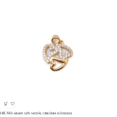
14K Női arany szív medál cirkónia kövekkel