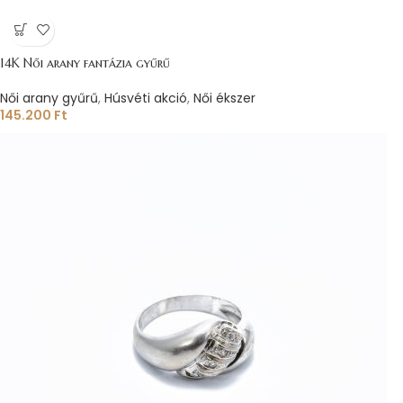
14K Női arany fantázia gyűrű
Női arany gyűrű
,
Húsvéti akció
,
Női ékszer
145.200
Ft