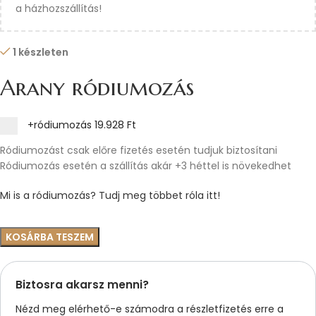
a házhozszállítás!
1 készleten
Arany ródiumozás
+ródiumozás
19.928 Ft
Ródiumozást csak előre fizetés esetén tudjuk biztosítani
Ródiumozás esetén a szállítás akár +3 héttel is növekedhet
Mi is a ródiumozás? Tudj meg többet róla itt!
KOSÁRBA TESZEM
Biztosra akarsz menni?
Nézd meg elérhető-e számodra a részletfizetés erre a