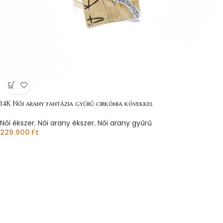
14K Női arany fantázia gyűrű cirkónia kövekkel
Női ékszer
,
Női arany ékszer
,
Női arany gyűrű
229.900
Ft