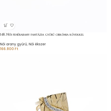
14K Női fehérarany fantázia gyűrű cirkónia kövekkel
Női arany gyűrű
,
Női ékszer
166.800
Ft