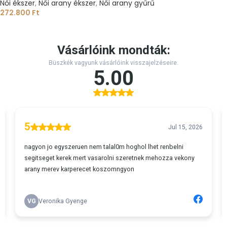
Női ékszer
,
Női arany ékszer
,
Női arany gyűrű
272.800
Ft