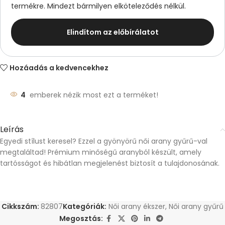
termékre. Mindezt bármilyen elköteleződés nélkül.
Elindítom az előbírálatot
Hozáadás a kedvencekhez
4
emberek nézik most ezt a terméket!
Leírás
Egyedi stílust keresel? Ezzel a gyönyörű női arany gyűrű-val
megtaláltad! Prémium minőségű aranyból készült, amely
tartósságot és hibátlan megjelenést biztosít a tulajdonosának.
Cikkszám:
82807
Kategóriák:
Női arany ékszer
,
Női arany gyűrű
Megosztás: