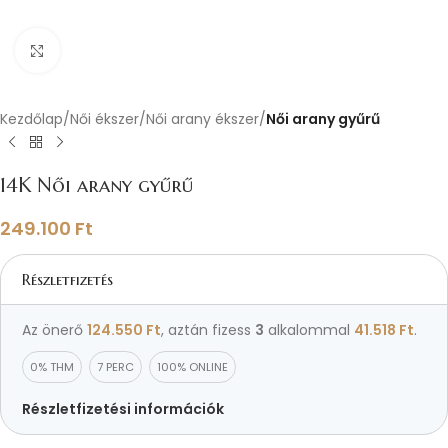
Nagyításhoz kattints ide
Kezdőlap
Női ékszer
Női arany ékszer
Női arany gyűrű
14K Női arany gyűrű
249.100
Ft
Részletfizetés
Az önerő
124.550
Ft
, aztán fizess
3
alkalommal
41.518
Ft
.
0% THM
7 PERC
100% ONLINE
Részletfizetési információk