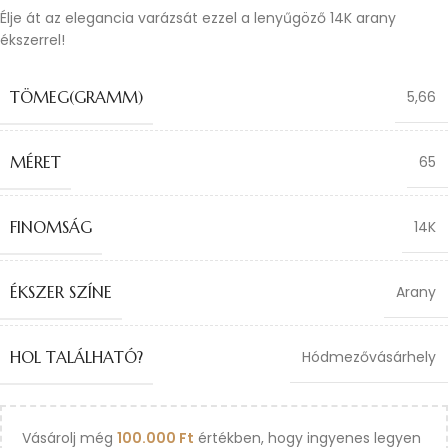
Élje át az elegancia varázsát ezzel a lenyűgöző 14K arany
ékszerrel!
TÖMEG(GRAMM)
5,66
MÉRET
65
FINOMSÁG
14K
ÉKSZER SZÍNE
Arany
HOL TALÁLHATÓ?
Hódmezővásárhely
Vásárolj még
100.000
Ft
értékben, hogy ingyenes legyen