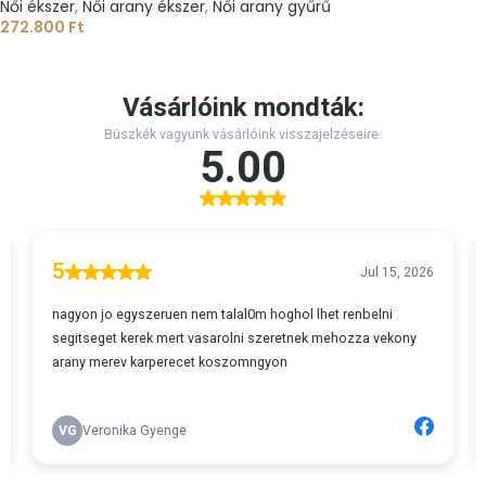
Női ékszer
,
Női arany ékszer
,
Női arany gyűrű
272.800
Ft