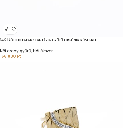
14K Női fehérarany fantázia gyűrű cirkónia kövekkel
Női arany gyűrű
,
Női ékszer
166.800
Ft