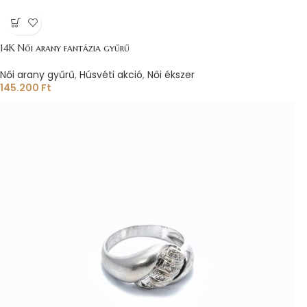
14K Női arany fantázia gyűrű
Női arany gyűrű
,
Húsvéti akció
,
Női ékszer
145.200
Ft