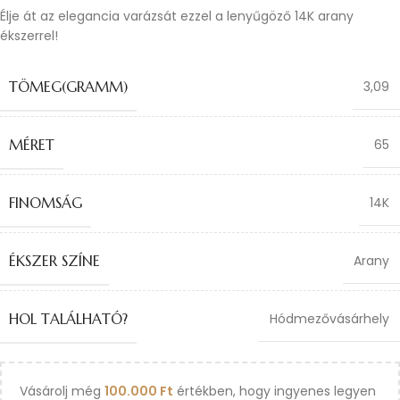
Élje át az elegancia varázsát ezzel a lenyűgöző 14K arany
ékszerrel!
TÖMEG(GRAMM)
3,09
MÉRET
65
FINOMSÁG
14K
ÉKSZER SZÍNE
Arany
HOL TALÁLHATÓ?
Hódmezővásárhely
Vásárolj még
100.000
Ft
értékben, hogy ingyenes legyen