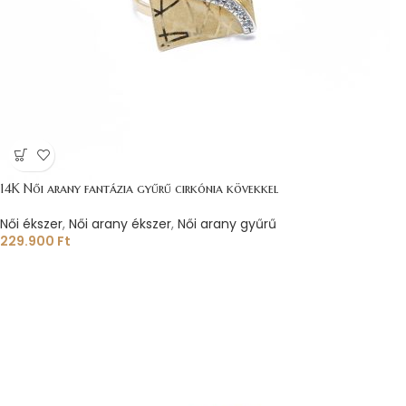
14K Női arany fantázia gyűrű cirkónia kövekkel
Női ékszer
,
Női arany ékszer
,
Női arany gyűrű
229.900
Ft