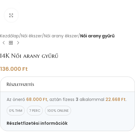
Nagyításhoz kattints ide
Kezdőlap
Női ékszer
Női arany ékszer
Női arany gyűrű
14K Női arany gyűrű
136.000
Ft
Részletfizetés
Az önerő
68.000
Ft
, aztán fizess
3
alkalommal
22.668
Ft
.
0% THM
7 PERC
100% ONLINE
Részletfizetési információk