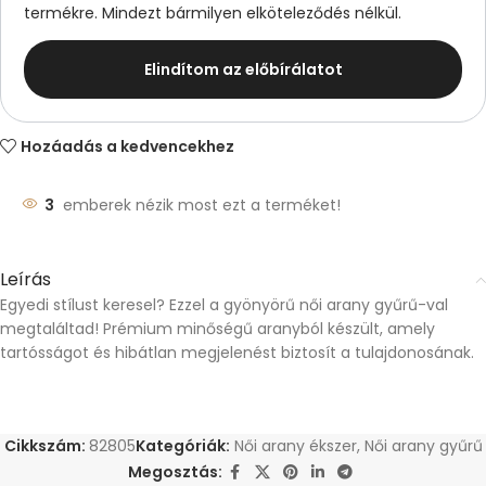
termékre. Mindezt bármilyen elköteleződés nélkül.
Elindítom az előbírálatot
Hozáadás a kedvencekhez
3
emberek nézik most ezt a terméket!
Leírás
Egyedi stílust keresel? Ezzel a gyönyörű női arany gyűrű-val
megtaláltad! Prémium minőségű aranyból készült, amely
tartósságot és hibátlan megjelenést biztosít a tulajdonosának.
Cikkszám:
82805
Kategóriák:
Női arany ékszer
,
Női arany gyűrű
Megosztás: