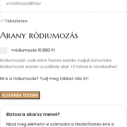
a házhozszállítás!
1 készleten
Arany ródiumozás
+ródiumozás
10.880 Ft
Ródiumozást csak előre fizetés esetén tudjuk biztosítani
Ródiumozás esetén a szállítás akár +3 héttel is növekedhet
Mi is a ródiumozás? Tudj meg többet róla itt!
KOSÁRBA TESZEM
Biztosra akarsz menni?
Nézd meg elérhető-e számodra a részletfizetés erre a