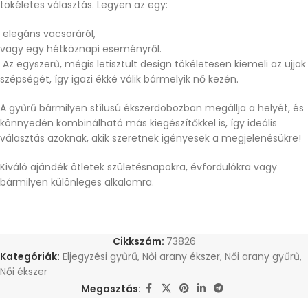
tökéletes választás. Legyen az egy:
elegáns vacsoráról,
vagy egy hétköznapi eseményről.
Az egyszerű, mégis letisztult design tökéletesen kiemeli az ujjak
szépségét, így igazi ékké válik bármelyik nő kezén.
A gyűrű bármilyen stílusú ékszerdobozban megállja a helyét, és
könnyedén kombinálható más kiegészítőkkel is, így ideális
választás azoknak, akik szeretnek igényesek a megjelenésükre!
Kiváló ajándék ötletek születésnapokra, évfordulókra vagy
bármilyen különleges alkalomra.
Cikkszám:
73826
Kategóriák:
Eljegyzési gyűrű
,
Női arany ékszer
,
Női arany gyűrű
,
Női ékszer
Megosztás: