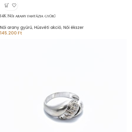
14K Női arany fantázia gyűrű
Női arany gyűrű
,
Húsvéti akció
,
Női ékszer
145.200
Ft