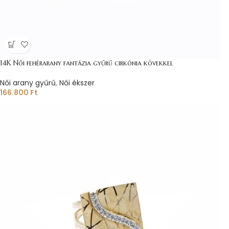
14K Női fehérarany fantázia gyűrű cirkónia kövekkel
Női arany gyűrű
,
Női ékszer
166.800
Ft