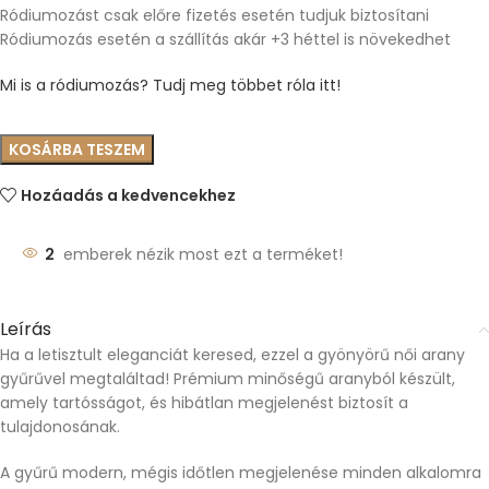
Ródiumozást csak előre fizetés esetén tudjuk biztosítani
Ródiumozás esetén a szállítás akár +3 héttel is növekedhet
Mi is a ródiumozás? Tudj meg többet róla itt!
KOSÁRBA TESZEM
Hozáadás a kedvencekhez
2
emberek nézik most ezt a terméket!
Leírás
Ha a letisztult eleganciát keresed, ezzel a gyönyörű női arany
gyűrűvel megtaláltad! Prémium minőségű aranyból készült,
amely tartósságot, és hibátlan megjelenést biztosít a
tulajdonosának.
A gyűrű modern, mégis időtlen megjelenése minden alkalomra