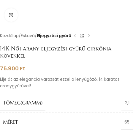
Nagyításhoz kattints ide
Kezdőlap
Esküvő
Eljegyzési gyűrű
14K Női arany eljegyzési gyűrű cirkónia
kövekkel
75.900
Ft
Élje át az elegancia varázsát ezzel a lenyűgöző, 14 karátos
aranygyűrűvel!
TÖMEG(GRAMM)
2,1
MÉRET
65