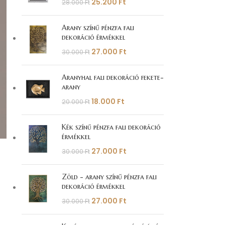
25.200
Ft
28.000
Ft
Arany színű pénzfa fali
dekoráció érmékkel
27.000
Ft
30.000
Ft
Aranyhal fali dekoráció fekete-
arany
18.000
Ft
20.000
Ft
Kék színű pénzfa fali dekoráció
érmékkel
27.000
Ft
30.000
Ft
Zöld - arany színű pénzfa fali
dekoráció érmékkel
27.000
Ft
30.000
Ft