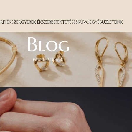
ÉRFI ÉKSZER
GYEREK ÉKSZER
BEFEKTETÉS
ESKÜVŐ
EGYÉB
ÜZLETEINK
Blog
Főoldal
Tippek
PPEK
i gyűrűt vásárolj?
Bartus Dávid