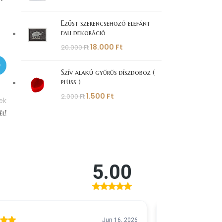
Ezüst szerencsehozó elefánt
fali dekoráció
18.000
Ft
20.000
Ft
Szív alakú gyűrűs díszdoboz (
plüss )
1.500
Ft
2.000
Ft
ek
él!