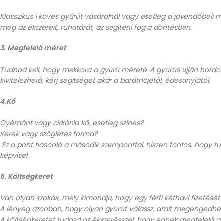
Klasszikus 1 köves gyűrűt vásárolnál vagy esetleg a jövendőbel
meg az ékszereit, ruhatárát, az segíteni fog a döntésben.
3. Megfelelő méret
Tudnod kell, hogy mekkora a gyűrű mérete. A gyűrűs ujján hordot
kivitelezhető, kérj segítséget akár a barátnőjétől, édesanyjától.
4.Kő
Gyémánt vagy cirkónia kő, esetleg színes?
Kerek vagy szögletes forma?
Ez a pont hasonló a második szemponttal, hiszen fontos, hogy tud
képvisel.
5. Költségkeret
Van olyan szokás, mely kimondja, hogy egy férfi kéthavi fizetését k
A lényeg azonban, hogy olyan gyűrűt válassz, amit megengedh
A költségkeretet tudasd az ékszerésszel, hogy ennek megfelelő 