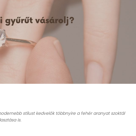
dernebb stílust kedvelők többnyire a fehér aranyat szoktál
sztása is.