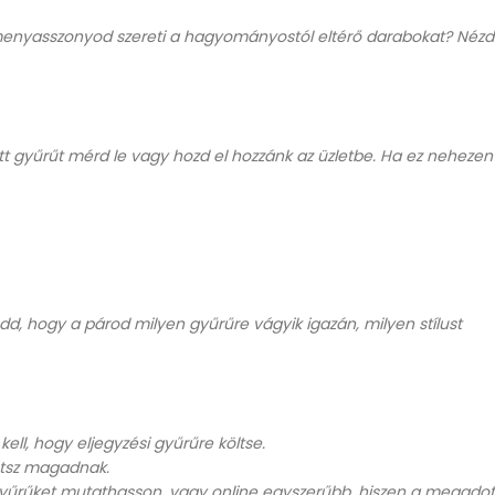
i menyasszonyod szereti a hagyományostól eltérő darabokat? Nézd
t gyűrűt mérd le vagy hozd el hozzánk az üzletbe. Ha ez nehezen
d, hogy a párod milyen gyűrűre vágyik igazán, milyen stílust
ell, hogy eljegyzési gyűrűre költse.
etsz magadnak.
gyűrűket mutathasson, vagy online egyszerűbb, hiszen a megadot