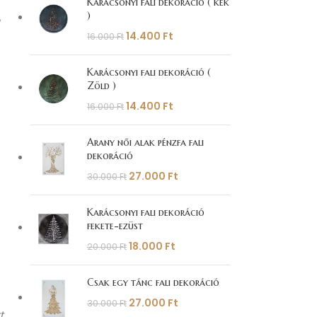
Karácsonyi fali dekoráció ( kék
)
14.400
Ft
16.000
Ft
Karácsonyi fali dekoráció (
Zöld )
14.400
Ft
16.000
Ft
Arany női alak pénzfa fali
dekoráció
27.000
Ft
30.000
Ft
Karácsonyi fali dekoráció
fekete-ezüst
18.000
Ft
20.000
Ft
Csak egy tánc fali dekoráció
27.000
Ft
30.000
Ft
t