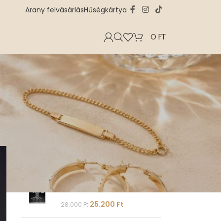
Arany felvásárlás
Hűségkártya
0
FT
AKCIÓS TERMÉKEK
Fekete - fehér szerencsehozó
elefánt fali dekoráció
18.000
Ft
20.000
Ft
Fekete ezüst nagy pénzfa fali
dekoráció
25.200
Ft
28.000
Ft