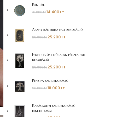
Kék tál
14.400
Ft
16.000
Ft
Arany báli ruha fali dekoráció
25.200
Ft
28.000
Ft
Fekete ezüst női alak pénzfa fali
dekoráció
25.200
Ft
28.000
Ft
Pénz fa fali dekoráció
18.000
Ft
20.000
Ft
Karácsonyi fali dekoráció
fekete-ezüst