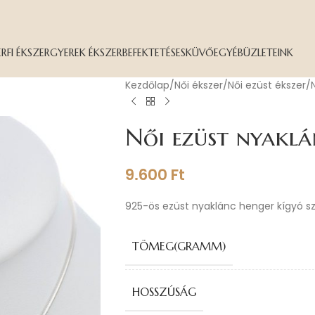
ÉRFI ÉKSZER
GYEREK ÉKSZER
BEFEKTETÉS
ESKÜVŐ
EGYÉB
ÜZLETEINK
Kezdőlap
Női ékszer
Női ezüst ékszer
Női ezüst nyaklá
9.600
Ft
925-ös ezüst nyaklánc henger kígyó s
TÖMEG(GRAMM)
HOSSZÚSÁG