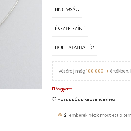
FINOMSÁG
ÉKSZER SZÍNE
HOL TALÁLHATÓ?
Vásárolj még
100.000
Ft
értékben, 
Elfogyott
Hozáadás a kedvencekhez
2
emberek nézik most ezt a ter