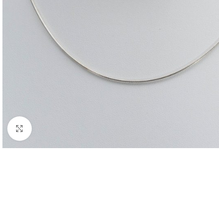
Nagyításhoz kattints ide