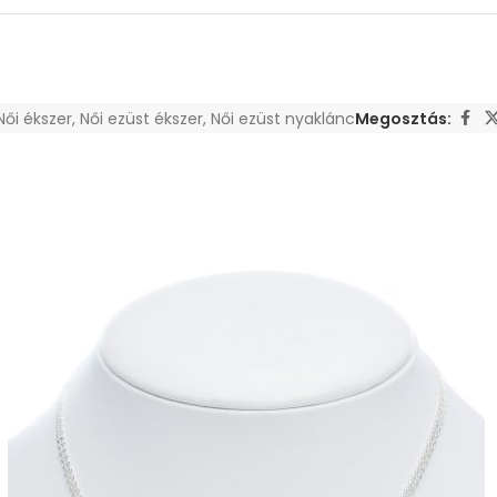
Női ékszer
,
Női ezüst ékszer
,
Női ezüst nyaklánc
Megosztás: