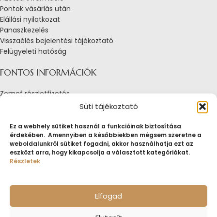
Pontok vásárlás után
Elállási nyilatkozat
Panaszkezelés
Visszaélés bejelentési tájékoztató
Felügyeleti hatóság
FONTOS INFORMÁCIÓK
Zemef részletfizetés
Adatkezelési tájékoztató
Süti tájékoztató
Általános Szerződési Feltételek
Tájékoztató sütik alkalmazásáról
Ez a webhely sütiket használ a funkcióinak biztosítása
érdekében. Amennyiben a későbbiekben mégsem szeretne a
Fogyasztóvédelmi tájékoztató
weboldalunkról sütiket fogadni, akkor használhatja ezt az
Jogi nyilatkozat
eszközt arra, hogy kikapcsolja a választott kategóriákat.
Impresszum
Részletek
Pályázatok
ZEMEF.HU
Minden jog fenntartva
ZEMEF KFT.
Ékszer&Zálog&Befektetés
Elfogad