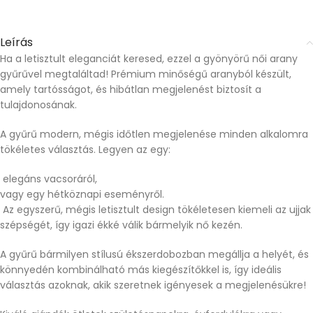
Leírás
Ha a letisztult eleganciát keresed, ezzel a gyönyörű női arany
gyűrűvel megtaláltad! Prémium minőségű aranyból készült,
amely tartósságot, és hibátlan megjelenést biztosít a
tulajdonosának.
A gyűrű modern, mégis időtlen megjelenése minden alkalomra
tökéletes választás. Legyen az egy:
elegáns vacsoráról,
vagy egy hétköznapi eseményről.
Az egyszerű, mégis letisztult design tökéletesen kiemeli az ujjak
szépségét, így igazi ékké válik bármelyik nő kezén.
A gyűrű bármilyen stílusú ékszerdobozban megállja a helyét, és
könnyedén kombinálható más kiegészítőkkel is, így ideális
választás azoknak, akik szeretnek igényesek a megjelenésükre!