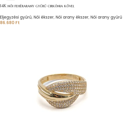
14K női fehérarany gyűrű cirkónia kővel
Eljegyzési gyűrű
,
Női ékszer
,
Női arany ékszer
,
Női arany gyűrű
86.680
Ft