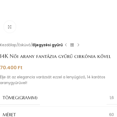
Nagyításhoz kattints ide
Kezdőlap
Esküvő
Eljegyzési gyűrű
14K Női arany fantázia gyűrű cirkónia kővel
70.400
Ft
Élje át az elegancia varázsát ezzel a lenyűgöző, 14 karátos
aranygyűrűvel!
TÖMEG(GRAMM)
1,6
MÉRET
60