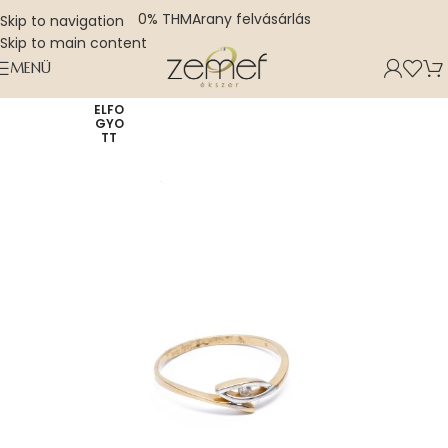
0% THM
Arany felvásárlás
Skip to navigation
Skip to main content
MENÜ
ELFO
GYO
TT