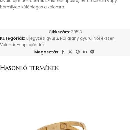
Kiváló ajándék ötletek születésnapokra, évfordulókra vagy
bármilyen különleges alkalomra.
Cikkszám:
39513
Kategóriák:
Eljegyzési gyűrű
,
Női arany gyűrű
,
Női ékszer
,
Valentin-napi ajándék
Megosztás:
Hasonló termékek