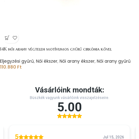
14K női arany végtelen motívumos gyűrű cirkónia kővel
Eljegyzési gyűrű
,
Női ékszer
,
Női arany ékszer
,
Női arany gyűrű
110.880
Ft