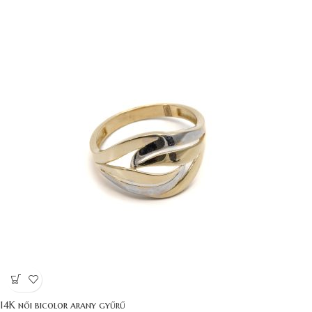
14K női bicolor arany gyűrű