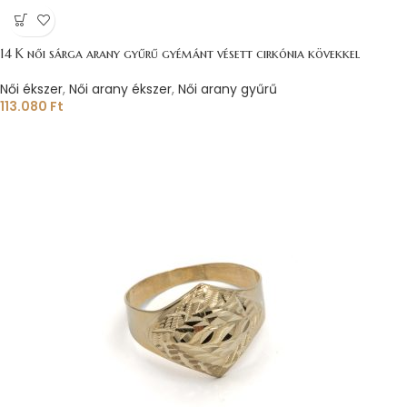
14 K női sárga arany gyűrű gyémánt vésett cirkónia kövekkel
Női ékszer
,
Női arany ékszer
,
Női arany gyűrű
113.080
Ft