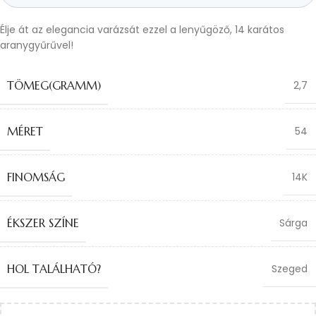
Élje át az elegancia varázsát ezzel a lenyűgöző, 14 karátos
aranygyűrűvel!
TÖMEG(GRAMM)
2,7
MÉRET
54
FINOMSÁG
14K
ÉKSZER SZÍNE
Sárga
HOL TALÁLHATÓ?
Szeged