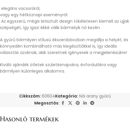
elegáns vacsoráról,
vagy egy hétköznapi eseményről.
Az egyszerű, mégis letisztult design tökéletesen kiemeli az ujjak
szépségét, így igazi ékké válik bármelyik nő kezén.
A gyűrű bármilyen stílusú ékszerdobozban megállja a helyét, és
könnyedén kombinálható más kiegészítőkkel is, így ideális
választás azoknak, akik szeretnek igényesek a megjelenésükre!
Kiváló ajándék ötletek születésnapokra, évfordulókra vagy
bármilyen különleges alkalomra.
Cikkszám:
60604
Kategória:
Női arany gyűrű
Megosztás:
Hasonló termékek