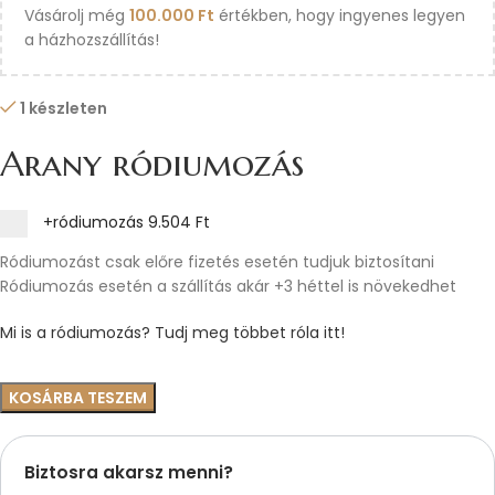
Vásárolj még
100.000
Ft
értékben, hogy ingyenes legyen
a házhozszállítás!
1 készleten
Arany ródiumozás
+ródiumozás
9.504 Ft
Ródiumozást csak előre fizetés esetén tudjuk biztosítani
Ródiumozás esetén a szállítás akár +3 héttel is növekedhet
Mi is a ródiumozás? Tudj meg többet róla itt!
KOSÁRBA TESZEM
Biztosra akarsz menni?