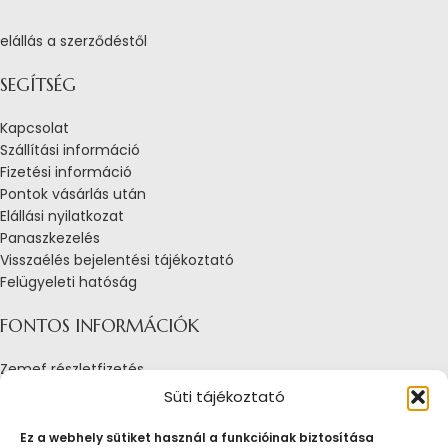
elállás a szerződéstől
SEGÍTSÉG
Kapcsolat
Szállítási információ
Fizetési információ
Pontok vásárlás után
Elállási nyilatkozat
Panaszkezelés
Visszaélés bejelentési tájékoztató
Felügyeleti hatóság
FONTOS INFORMÁCIÓK
Zemef részletfizetés
Adatkezelési tájékoztató
Süti tájékoztató
Általános Szerződési Feltételek
Tájékoztató sütik alkalmazásáról
Ez a webhely sütiket használ a funkcióinak biztosítása