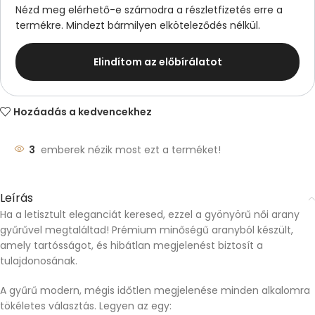
Nézd meg elérhető-e számodra a részletfizetés erre a
termékre. Mindezt bármilyen elköteleződés nélkül.
Elindítom az előbírálatot
Hozáadás a kedvencekhez
3
emberek nézik most ezt a terméket!
Leírás
Ha a letisztult eleganciát keresed, ezzel a gyönyörű női arany
gyűrűvel megtaláltad! Prémium minőségű aranyból készült,
amely tartósságot, és hibátlan megjelenést biztosít a
tulajdonosának.
A gyűrű modern, mégis időtlen megjelenése minden alkalomra
tökéletes választás. Legyen az egy: