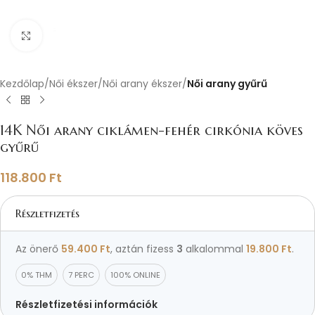
Nagyításhoz kattints ide
Kezdőlap
Női ékszer
Női arany ékszer
Női arany gyűrű
14K Női arany ciklámen-fehér cirkónia köves
gyűrű
118.800
Ft
Részletfizetés
Az önerő
59.400
Ft
, aztán fizess
3
alkalommal
19.800
Ft
.
0% THM
7 PERC
100% ONLINE
Részletfizetési információk