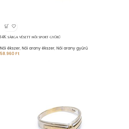
14K sárga vésett női sport gyűrű
Női ékszer
,
Női arany ékszer
,
Női arany gyűrű
58.960
Ft