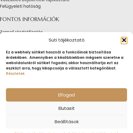
Felügyeleti hatóság
FONTOS INFORMÁCIÓK
Zemef részletfizetés
Adatkezelési tájékoztató
Süti tájékoztató
Általános Szerződési Feltételek
Tájékoztató sütik alkalmazásáról
Ez a webhely sütiket használ a funkcióinak biztosítása
érdekében. Amennyiben a későbbiekben mégsem szeretne a
Fogyasztóvédelmi tájékoztató
weboldalunkról sütiket fogadni, akkor használhatja ezt az
Jogi nyilatkozat
eszközt arra, hogy kikapcsolja a választott kategóriákat.
Impresszum
Részletek
Pályázatok
ZEMEF.HU
Minden jog fenntartva
ZEMEF KFT.
Ékszer&Zálog&Befektetés
Elfogad
Elutasít
Beállítások