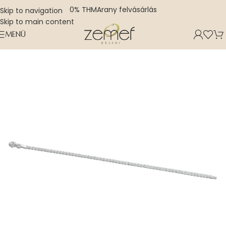
0% THM
Arany felvásárlás
Skip to navigation
Skip to main content
MENÜ