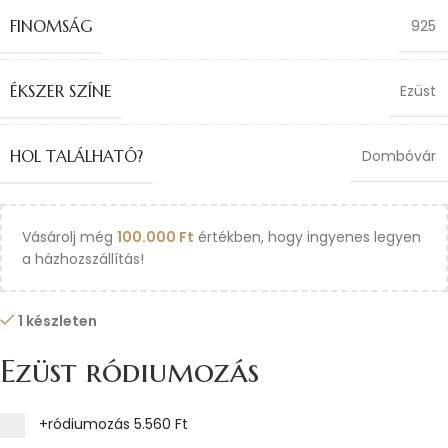
FINOMSÁG
925
ÉKSZER SZÍNE
Ezüst
HOL TALÁLHATÓ?
Dombóvár
Vásárolj még
100.000
Ft
értékben, hogy ingyenes legyen
a házhozszállítás!
1 készleten
Ezüst ródiumozás
+ródiumozás
5.560 Ft