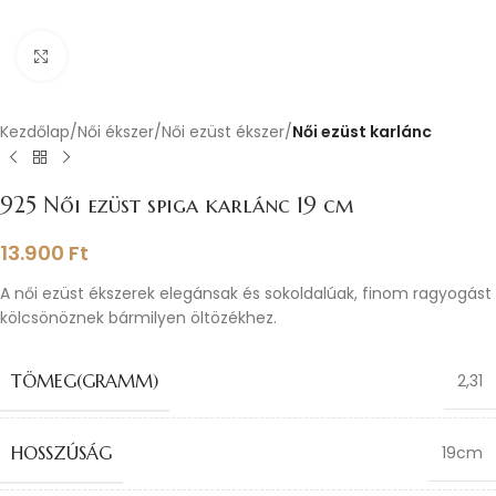
Nagyításhoz kattints ide
Kezdőlap
Női ékszer
Női ezüst ékszer
Női ezüst karlánc
925 Női ezüst spiga karlánc 19 cm
13.900
Ft
A női ezüst ékszerek elegánsak és sokoldalúak, finom ragyogást
kölcsönöznek bármilyen öltözékhez.
TÖMEG(GRAMM)
2,31
HOSSZÚSÁG
19cm