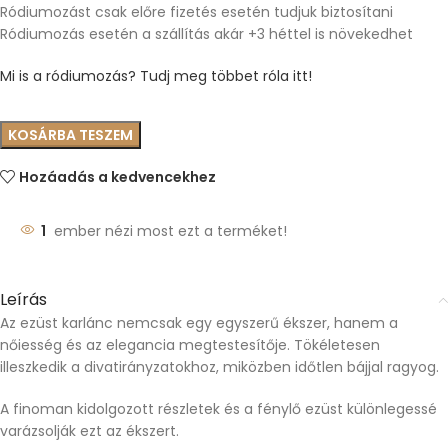
Ródiumozást csak előre fizetés esetén tudjuk biztosítani
Ródiumozás esetén a szállítás akár +3 héttel is növekedhet
Mi is a ródiumozás? Tudj meg többet róla itt!
KOSÁRBA TESZEM
Hozáadás a kedvencekhez
1
ember nézi most ezt a terméket!
Leírás
Az ezüst karlánc nemcsak egy egyszerű ékszer, hanem a
nőiesség és az elegancia megtestesítője. Tökéletesen
illeszkedik a divatirányzatokhoz, miközben időtlen bájjal ragyog.
A finoman kidolgozott részletek és a fénylő ezüst különlegessé
varázsolják ezt az ékszert.