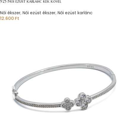
925 Női ezüst karlánc kék kővel
Női ékszer
,
Női ezüst ékszer
,
Női ezüst karlánc
12.600
Ft