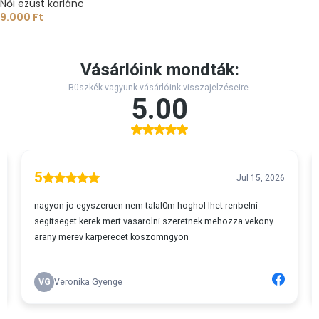
Női ezüst karlánc
9.000
Ft