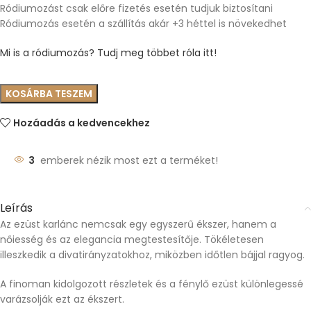
Ródiumozást csak előre fizetés esetén tudjuk biztosítani
Ródiumozás esetén a szállítás akár +3 héttel is növekedhet
Mi is a ródiumozás? Tudj meg többet róla itt!
KOSÁRBA TESZEM
Hozáadás a kedvencekhez
3
emberek nézik most ezt a terméket!
Leírás
Az ezüst karlánc nemcsak egy egyszerű ékszer, hanem a
nőiesség és az elegancia megtestesítője. Tökéletesen
illeszkedik a divatirányzatokhoz, miközben időtlen bájjal ragyog.
A finoman kidolgozott részletek és a fénylő ezüst különlegessé
varázsolják ezt az ékszert.