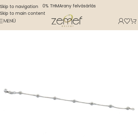
0% THM
Arany felvásárlás
Skip to navigation
Skip to main content
MENÜ