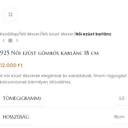
Nagyításhoz kattints ide
Kezdőlap
Női ékszer
Női ezüst ékszer
Női ezüst karlánc
925 Női ezüst gömbös karlánc 18 cm
12.000
Ft
A női ezüst ékszerek elegánsak és sokoldalúak, finom ragyogást
kölcsönöznek bármilyen öltözékhez.
TÖMEG(GRAMM)
2,0
HOSSZÚSÁG
18cm