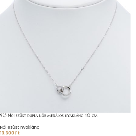
925 Női ezüst dupla kör medálos nyaklánc 40 cm
Női ezüst nyaklánc
13.600
Ft