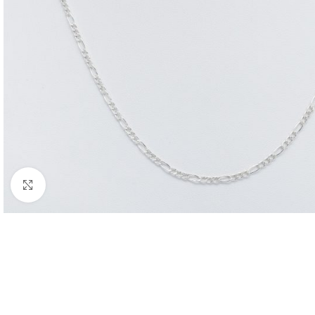
Nagyításhoz kattints ide