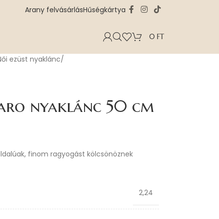
Arany felvásárlás
Hűségkártya
0
FT
Női ezüst nyaklánc
garo nyaklánc 50 cm
oldalúak, finom ragyogást kölcsönöznek
2,24