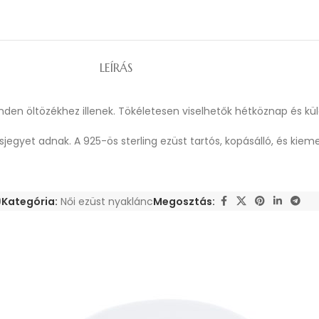
LEÍRÁS
nden öltözékhez illenek. Tökéletesen viselhetők hétköznap és kü
egyet adnak. A 925-ös sterling ezüst tartós, kopásálló, és kiemel
9
Kategória:
Női ezüst nyaklánc
Megosztás: