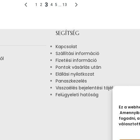
SEGÍTSÉG
Kapcsolat
Szállítási információ
ől
Fizetési információ
Pontok vásárlás után
Elállási nyilatkozat
Panaszkezelés
Visszaélés bejelentési tájékoztató
Felügyeleti hatóság
Ez a webhe
Amennyibe
fogadni, a
választot