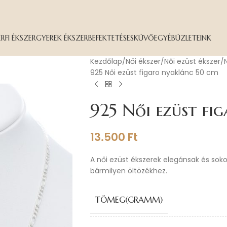
ÉRFI ÉKSZER
GYEREK ÉKSZER
BEFEKTETÉS
ESKÜVŐ
EGYÉB
ÜZLETEINK
Kezdőlap
Női ékszer
Női ezüst ékszer
925 Női ezüst figaro nyaklánc 50 cm
925 Női ezüst fi
13.500
Ft
A női ezüst ékszerek elegánsak és sok
bármilyen öltözékhez.
TÖMEG(GRAMM)