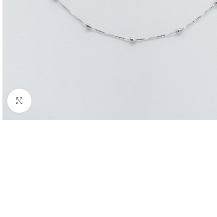
Nagyításhoz kattints ide