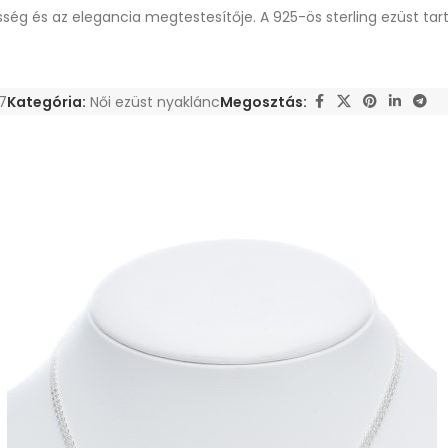
g és az elegancia megtestesítője. A 925-ös sterling ezüst tart
7
Kategória:
Női ezüst nyaklánc
Megosztás: