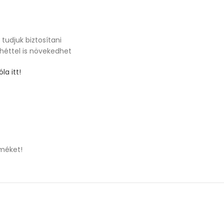
tudjuk biztosítani
 héttel is növekedhet
la itt!
méket!