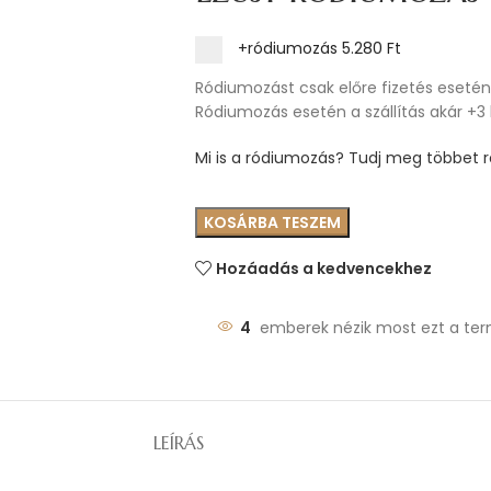
+ródiumozás
5.280 Ft
Ródiumozást csak előre fizetés esetén 
Ródiumozás esetén a szállítás akár +3
Mi is a ródiumozás? Tudj meg többet ró
KOSÁRBA TESZEM
Hozáadás a kedvencekhez
4
emberek nézik most ezt a ter
LEÍRÁS