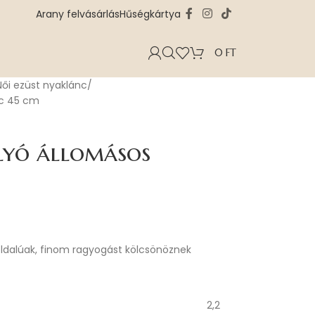
Arany felvásárlás
Hűségkártya
0
FT
Női ezüst nyaklánc
nc 45 cm
lyó állomásos
oldalúak, finom ragyogást kölcsönöznek
2,2