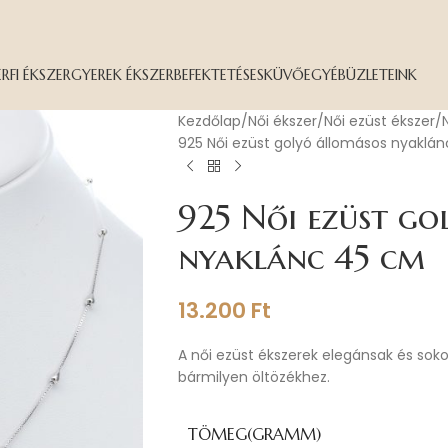
ÉRFI ÉKSZER
GYEREK ÉKSZER
BEFEKTETÉS
ESKÜVŐ
EGYÉB
ÜZLETEINK
Kezdőlap
Női ékszer
Női ezüst ékszer
925 Női ezüst golyó állomásos nyaklá
925 Női ezüst go
nyaklánc 45 cm
13.200
Ft
A női ezüst ékszerek elegánsak és sok
bármilyen öltözékhez.
TÖMEG(GRAMM)