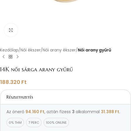
Nagyításhoz kattints ide
Kezdőlap
Női ékszer
Női arany ékszer
Női arany gyűrű
14K női sárga arany gyűrű
188.320
Ft
Részletfizetés
Az önerő
94.160
Ft
, aztán fizess
3
alkalommal
31.388
Ft
.
0% THM
7 PERC
100% ONLINE