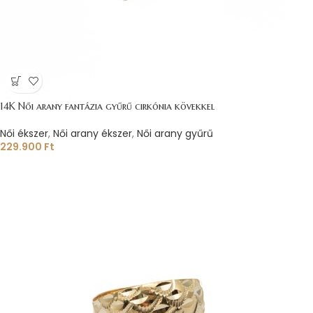
14K Női arany fantázia gyűrű cirkónia kövekkel
Női ékszer
,
Női arany ékszer
,
Női arany gyűrű
229.900
Ft