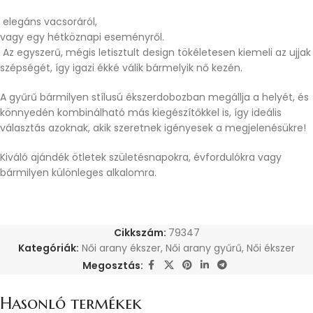
elegáns vacsoráról,
vagy egy hétköznapi eseményről.
Az egyszerű, mégis letisztult design tökéletesen kiemeli az ujjak
szépségét, így igazi ékké válik bármelyik nő kezén.
A gyűrű bármilyen stílusú ékszerdobozban megállja a helyét, és
könnyedén kombinálható más kiegészítőkkel is, így ideális
választás azoknak, akik szeretnek igényesek a megjelenésükre!
Kiváló ajándék ötletek születésnapokra, évfordulókra vagy
bármilyen különleges alkalomra.
Cikkszám:
79347
Kategóriák:
Női arany ékszer
,
Női arany gyűrű
,
Női ékszer
Megosztás:
Hasonló termékek