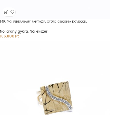
14K Női fehérarany fantázia gyűrű cirkónia kövekkel
Női arany gyűrű
,
Női ékszer
166.800
Ft