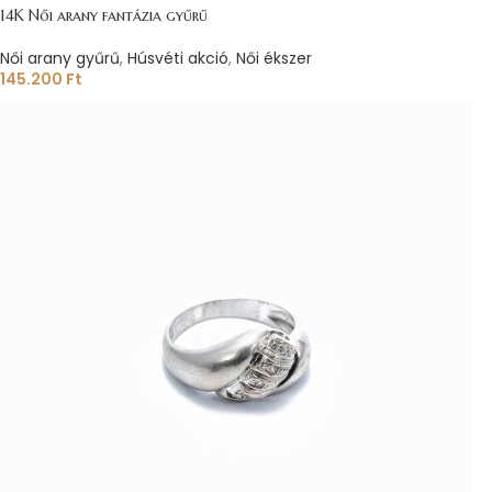
14K Női arany fantázia gyűrű
Női arany gyűrű
,
Húsvéti akció
,
Női ékszer
145.200
Ft