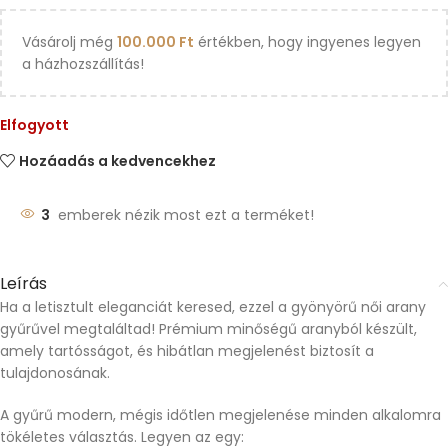
Vásárolj még
100.000
Ft
értékben, hogy ingyenes legyen
a házhozszállítás!
Elfogyott
Hozáadás a kedvencekhez
3
emberek nézik most ezt a terméket!
Leírás
Ha a letisztult eleganciát keresed, ezzel a gyönyörű női arany
gyűrűvel megtaláltad! Prémium minőségű aranyból készült,
amely tartósságot, és hibátlan megjelenést biztosít a
tulajdonosának.
A gyűrű modern, mégis időtlen megjelenése minden alkalomra
tökéletes választás. Legyen az egy: