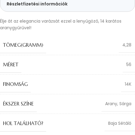
Részletfizetési információk
Élje át az elegancia varázsát ezzel a lenyűgöző, 14 karátos
aranygyűrűvel!
TÖMEG(GRAMM)
4,28
MÉRET
56
FINOMSÁG
14K
ÉKSZER SZÍNE
Arany
,
Sárga
HOL TALÁLHATÓ?
Baja Sétáló