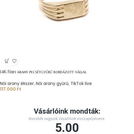
14K Férfi arany pecsétgyűrű bordázott vállal
Női arany ékszer
,
Női arany gyűrű
,
TikTok live
117.000
Ft