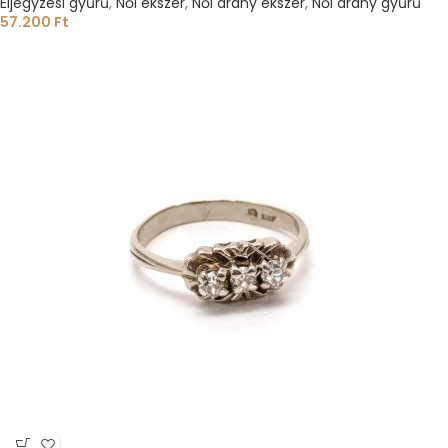
Eljegyzési gyűrű
,
Női ékszer
,
Női arany ékszer
,
Női arany gyűrű
57.200
Ft