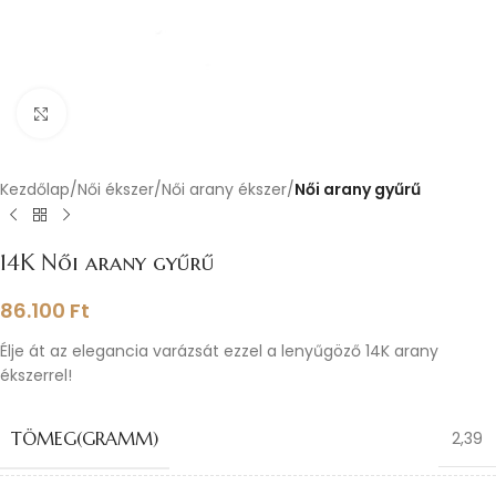
Nagyításhoz kattints ide
Kezdőlap
Női ékszer
Női arany ékszer
Női arany gyűrű
14K Női arany gyűrű
86.100
Ft
Élje át az elegancia varázsát ezzel a lenyűgöző 14K arany
ékszerrel!
TÖMEG(GRAMM)
2,39