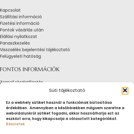
Kapcsolat
Szállítási információ
Fizetési információ
Pontok vásárlás után
Elállási nyilatkozat
Panaszkezelés
Visszaélés bejelentési tájékoztató
Felügyeleti hatóság
FONTOS INFORMÁCIÓK
Zemef részletfizetés
Adatkezelési tájékoztató
Süti tájékoztató
Általános Szerződési Feltételek
Tájékoztató sütik alkalmazásáról
Ez a webhely sütiket használ a funkcióinak biztosítása
érdekében. Amennyiben a későbbiekben mégsem szeretne a
Fogyasztóvédelmi tájékoztató
weboldalunkról sütiket fogadni, akkor használhatja ezt az
Jogi nyilatkozat
eszközt arra, hogy kikapcsolja a választott kategóriákat.
Impresszum
Részletek
Pályázatok