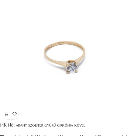
14K Női arany szoliter gyűrű cirkónia kővel