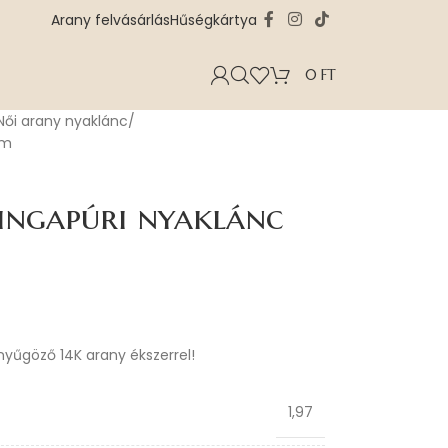
Arany felvásárlás
Hűségkártya
0
FT
Női arany nyaklánc
cm
ingapúri nyaklánc
enyűgöző 14K arany ékszerrel!
1,97