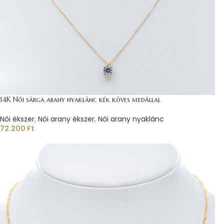
14K Női sárga arany nyaklánc kék köves medállal
Női ékszer
,
Női arany ékszer
,
Női arany nyaklánc
72.200
Ft