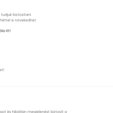
tudjuk biztosítani
 héttel is növekedhet
la itt!
et!
got és hibátlan megjelenést biztosít a