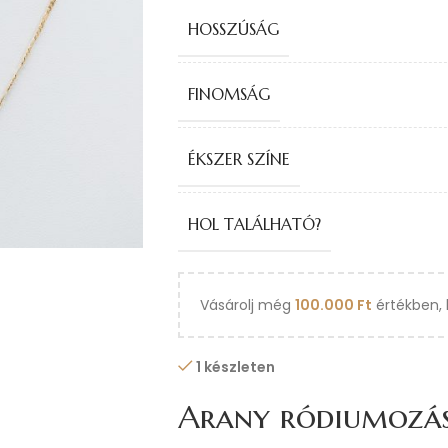
HOSSZÚSÁG
FINOMSÁG
ÉKSZER SZÍNE
HOL TALÁLHATÓ?
Vásárolj még
100.000
Ft
értékben, 
1 készleten
Arany ródiumozá