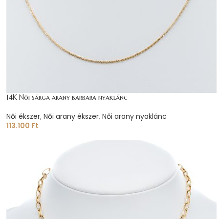
14K Női sárga arany barbara nyaklánc
Női ékszer
,
Női arany ékszer
,
Női arany nyaklánc
113.100
Ft