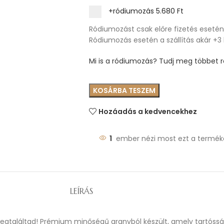
+ródiumozás
5.680 Ft
Ródiumozást csak előre fizetés esetén 
Ródiumozás esetén a szállítás akár +3
Mi is a ródiumozás? Tudj meg többet ró
KOSÁRBA TESZEM
Hozáadás a kedvencekhez
1
ember nézi most ezt a termék
LEÍRÁS
 megtaláltad! Prémium minőségű aranyból készült, amely tartóssá