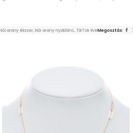
Női arany ékszer
,
Női arany nyaklánc
,
TikTok live
Megosztás: