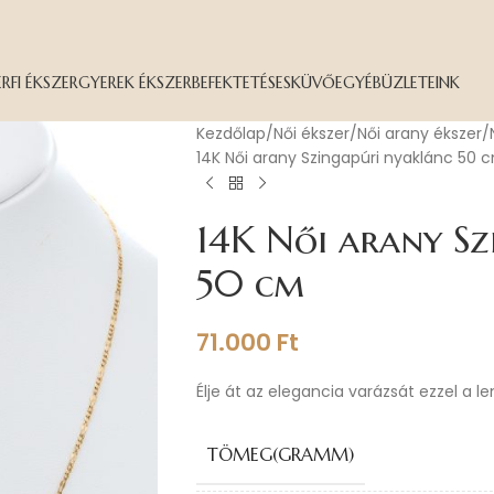
ÉRFI ÉKSZER
GYEREK ÉKSZER
BEFEKTETÉS
ESKÜVŐ
EGYÉB
ÜZLETEINK
Kezdőlap
Női ékszer
Női arany ékszer
14K Női arany Szingapúri nyaklánc 50 
14K Női arany Sz
50 cm
71.000
Ft
Élje át az elegancia varázsát ezzel a l
TÖMEG(GRAMM)