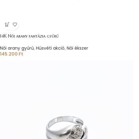
14K Női arany fantázia gyűrű
Női arany gyűrű
,
Húsvéti akció
,
Női ékszer
145.200
Ft