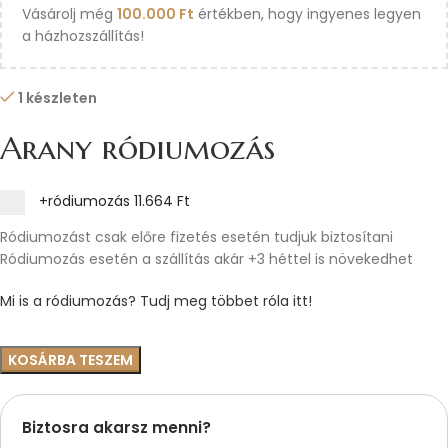
Vásárolj még
100.000
Ft
értékben, hogy ingyenes legyen
a házhozszállítás!
1 készleten
Arany ródiumozás
+ródiumozás
11.664 Ft
Ródiumozást csak előre fizetés esetén tudjuk biztosítani
Ródiumozás esetén a szállítás akár +3 héttel is növekedhet
Mi is a ródiumozás? Tudj meg többet róla itt!
KOSÁRBA TESZEM
Biztosra akarsz menni?