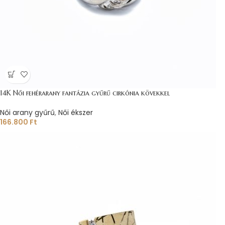
14K Női fehérarany fantázia gyűrű cirkónia kövekkel
Női arany gyűrű
,
Női ékszer
166.800
Ft