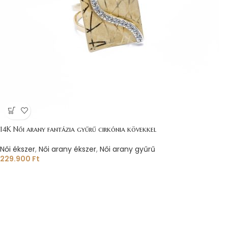
14K Női arany fantázia gyűrű cirkónia kövekkel
Női ékszer
,
Női arany ékszer
,
Női arany gyűrű
229.900
Ft