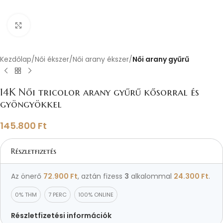
Nagyításhoz kattints ide
Kezdőlap
Női ékszer
Női arany ékszer
Női arany gyűrű
14K Női tricolor arany gyűrű kősorral és
gyöngyökkel
145.800
Ft
Részletfizetés
Az önerő
72.900
Ft
, aztán fizess
3
alkalommal
24.300
Ft
.
0% THM
7 PERC
100% ONLINE
Részletfizetési információk