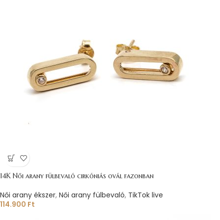
14K Női arany fülbevaló cirkóniás ovál fazonban
Női arany ékszer
,
Női arany fülbevaló
,
TikTok live
114.900
Ft