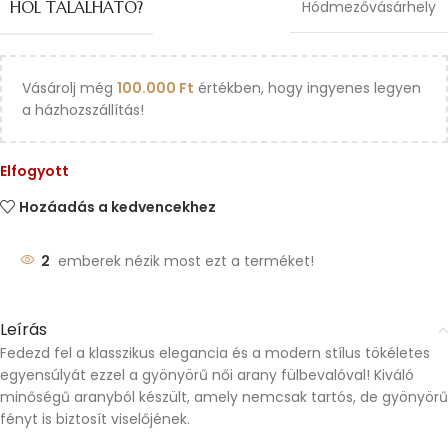
HOL TALÁLHATÓ?
Hódmezővásárhely
Vásárolj még
100.000
Ft
értékben, hogy ingyenes legyen
a házhozszállítás!
Elfogyott
Hozáadás a kedvencekhez
2
emberek nézik most ezt a terméket!
Leírás
Fedezd fel a klasszikus elegancia és a modern stílus tökéletes
egyensúlyát ezzel a gyönyörű női arany fülbevalóval! Kiváló
minőségű aranyból készült, amely nemcsak tartós, de gyönyörű
fényt is biztosít viselőjének.