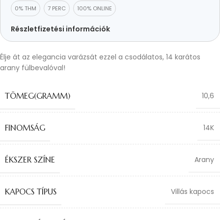
0% THM
7 PERC
100% ONLINE
Részletfizetési információk
Élje át az elegancia varázsát ezzel a csodálatos, 14 karátos
arany fülbevalóval!
TÖMEG(GRAMM)
10,6
FINOMSÁG
14K
ÉKSZER SZÍNE
Arany
KAPOCS TÍPUS
Villás kapocs