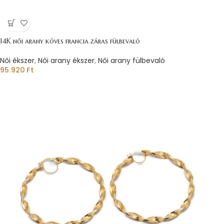
14K női arany köves francia záras fülbevaló
Női ékszer
,
Női arany ékszer
,
Női arany fülbevaló
95.920
Ft