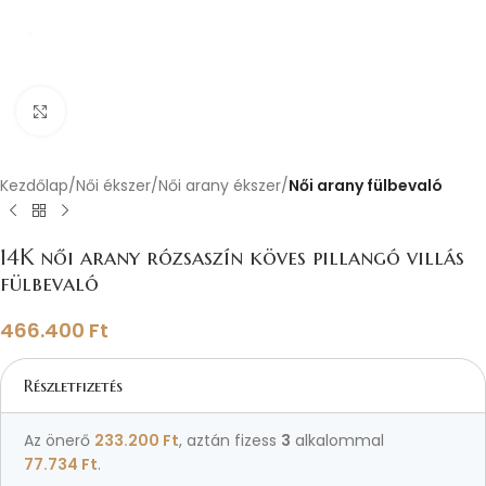
Nagyításhoz kattints ide
Kezdőlap
Női ékszer
Női arany ékszer
Női arany fülbevaló
14K női arany rózsaszín köves pillangó villás
fülbevaló
466.400
Ft
Részletfizetés
Az önerő
233.200
Ft
, aztán fizess
3
alkalommal
77.734
Ft
.