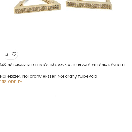
14K női arany bepattintós háromszög fülbevaló cirkónia kövekkel
Női ékszer
,
Női arany ékszer
,
Női arany fülbevaló
198.000
Ft