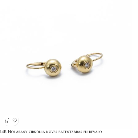
14K Női arany cirkónia köves patentzáras fülbevaló