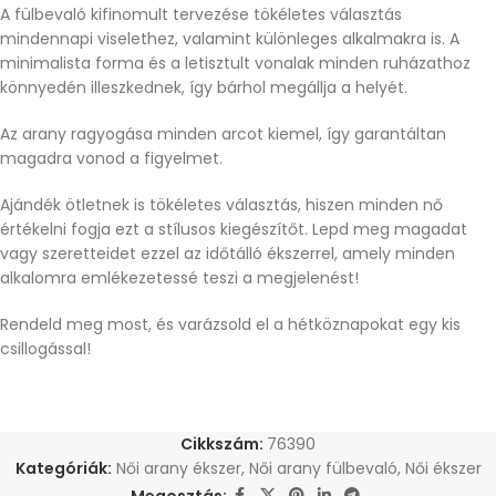
A fülbevaló kifinomult tervezése tökéletes választás
mindennapi viselethez, valamint különleges alkalmakra is. A
minimalista forma és a letisztult vonalak minden ruházathoz
könnyedén illeszkednek, így bárhol megállja a helyét.
Az arany ragyogása minden arcot kiemel, így garantáltan
magadra vonod a figyelmet.
Ajándék ötletnek is tökéletes választás, hiszen minden nő
értékelni fogja ezt a stílusos kiegészítőt. Lepd meg magadat
vagy szeretteidet ezzel az időtálló ékszerrel, amely minden
alkalomra emlékezetessé teszi a megjelenést!
Rendeld meg most, és varázsold el a hétköznapokat egy kis
csillogással!
Cikkszám:
76390
Kategóriák:
Női arany ékszer
,
Női arany fülbevaló
,
Női ékszer
Megosztás: