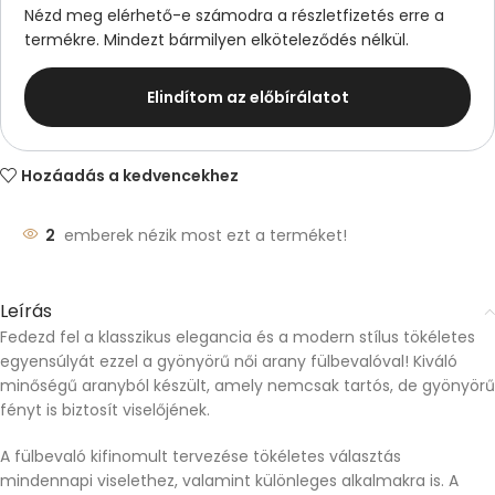
Nézd meg elérhető-e számodra a részletfizetés erre a
termékre. Mindezt bármilyen elköteleződés nélkül.
Elindítom az előbírálatot
Hozáadás a kedvencekhez
2
emberek nézik most ezt a terméket!
Leírás
Fedezd fel a klasszikus elegancia és a modern stílus tökéletes
egyensúlyát ezzel a gyönyörű női arany fülbevalóval! Kiváló
minőségű aranyból készült, amely nemcsak tartós, de gyönyörű
fényt is biztosít viselőjének.
A fülbevaló kifinomult tervezése tökéletes választás
mindennapi viselethez, valamint különleges alkalmakra is. A