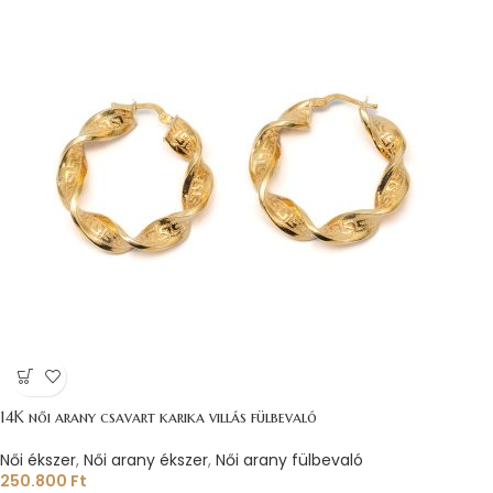
14K női arany csavart karika villás fülbevaló
Női ékszer
,
Női arany ékszer
,
Női arany fülbevaló
250.800
Ft