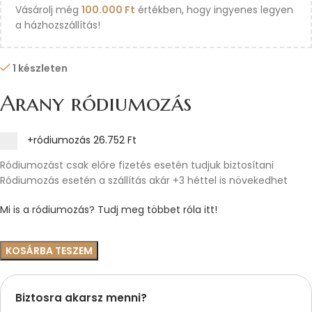
Vásárolj még
100.000
Ft
értékben, hogy ingyenes legyen
a házhozszállítás!
1 készleten
Arany ródiumozás
+ródiumozás
26.752 Ft
Ródiumozást csak előre fizetés esetén tudjuk biztosítani
Ródiumozás esetén a szállítás akár +3 héttel is növekedhet
Mi is a ródiumozás? Tudj meg többet róla itt!
KOSÁRBA TESZEM
Biztosra akarsz menni?