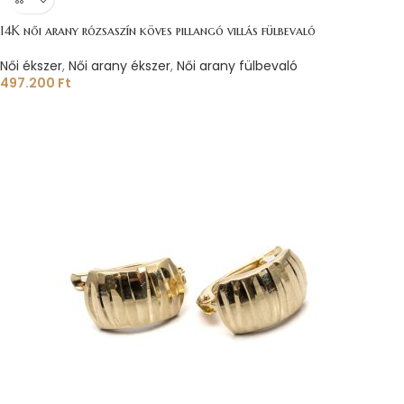
14K női arany rózsaszín köves pillangó villás fülbevaló
Női ékszer
,
Női arany ékszer
,
Női arany fülbevaló
497.200
Ft