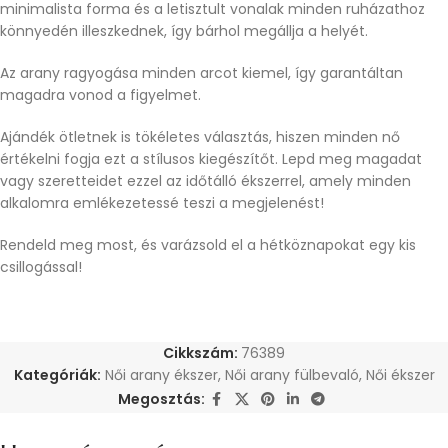
minimalista forma és a letisztult vonalak minden ruházathoz
könnyedén illeszkednek, így bárhol megállja a helyét.
Az arany ragyogása minden arcot kiemel, így garantáltan
magadra vonod a figyelmet.
Ajándék ötletnek is tökéletes választás, hiszen minden nő
értékelni fogja ezt a stílusos kiegészítőt. Lepd meg magadat
vagy szeretteidet ezzel az időtálló ékszerrel, amely minden
alkalomra emlékezetessé teszi a megjelenést!
Rendeld meg most, és varázsold el a hétköznapokat egy kis
csillogással!
Cikkszám:
76389
Kategóriák:
Női arany ékszer
,
Női arany fülbevaló
,
Női ékszer
Megosztás: