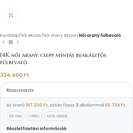
Nagyításhoz kattints ide
Kezdőlap
Női ékszer
Női arany ékszer
Női arany fülbevaló
14K női arany csepp mintás beakasztós
fülbevaló
334.400
Ft
Részletfizetés
Az önerő
167.200
Ft
, aztán fizess
3
alkalommal
55.734
Ft
.
0% THM
7 PERC
100% ONLINE
Részletfizetési információk