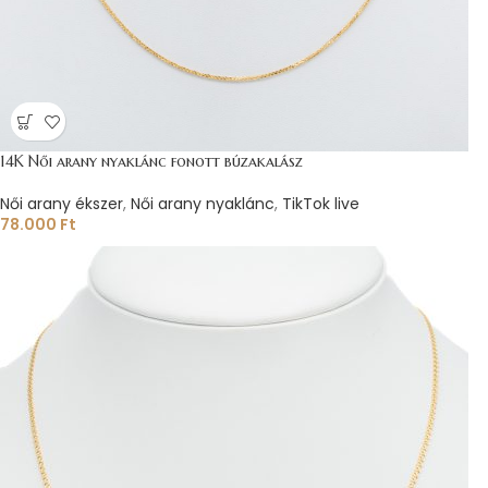
14K Női arany nyaklánc fonott búzakalász
Női arany ékszer
,
Női arany nyaklánc
,
TikTok live
78.000
Ft