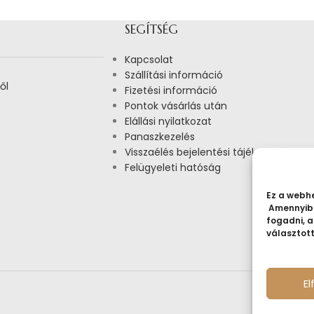
SEGÍTSÉG
Kapcsolat
Szállítási információ
ől
Fizetési információ
Pontok vásárlás után
Elállási nyilatkozat
Panaszkezelés
Visszaélés bejelentési tájékoztató
Felügyeleti hatóság
Ez a webhe
Amennyibe
fogadni, a
választot
E