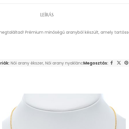
LEÍRÁS
l megtaláltad! Prémium minőségű aranyból készült, amely tartóss
riák:
Női arany ékszer
,
Női arany nyaklánc
Megosztás: