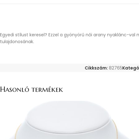
Egyedi stílust keresel? Ezzel a gyönyörű női arany nyaklánc-va
tulajdonosának.
Cikkszám:
82765
Kategó
Hasonló termékek