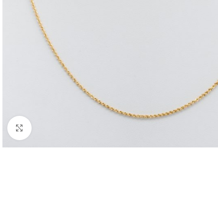
Nagyításhoz kattints ide