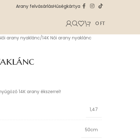
Arany felvásárlás
Hűségkártya
0
FT
Női arany nyaklánc
14K Női arany nyaklánc
yaklánc
enyűgöző 14K arany ékszerrel!
1,47
50cm