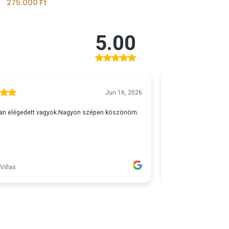
275.000
Ft