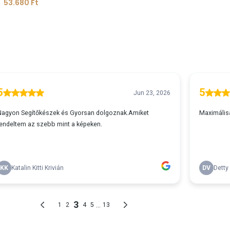
53.680
Ft