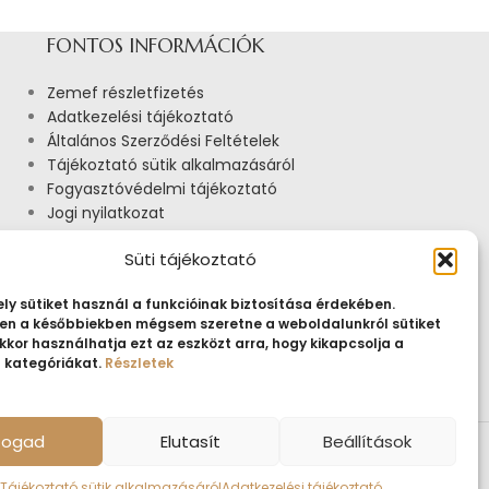
FONTOS INFORMÁCIÓK
Zemef részletfizetés
Adatkezelési tájékoztató
Általános Szerződési Feltételek
Tájékoztató sütik alkalmazásáról
Fogyasztóvédelmi tájékoztató
Jogi nyilatkozat
Impresszum
Süti tájékoztató
Pályázatok
ly sütiket használ a funkcióinak biztosítása érdekében.
n a későbbiekben mégsem szeretne a weboldalunkról sütiket
kkor használhatja ezt az eszközt arra, hogy kikapcsolja a
t kategóriákat.
Részletek
lfogad
Elutasít
Beállítások
Tájékoztató sütik alkalmazásáról
Adatkezelési tájékoztató