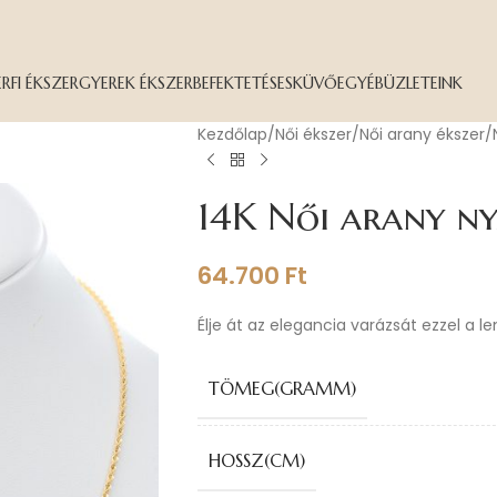
ÉRFI ÉKSZER
GYEREK ÉKSZER
BEFEKTETÉS
ESKÜVŐ
EGYÉB
ÜZLETEINK
Kezdőlap
Női ékszer
Női arany ékszer
14K Női arany n
64.700
Ft
Élje át az elegancia varázsát ezzel a l
TÖMEG(GRAMM)
HOSSZ(CM)