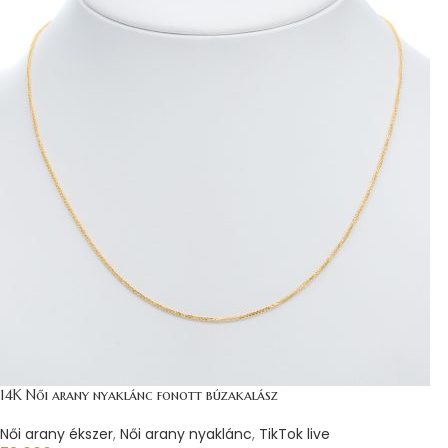
14K Női arany nyaklánc fonott búzakalász
Női arany ékszer
,
Női arany nyaklánc
,
TikTok live