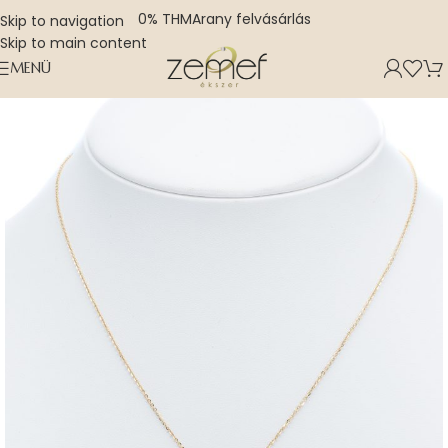
0% THM
Arany felvásárlás
Skip to navigation
Skip to main content
MENÜ