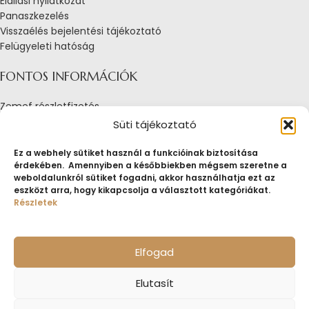
Elállási nyilatkozat
Panaszkezelés
Visszaélés bejelentési tájékoztató
Felügyeleti hatóság
FONTOS INFORMÁCIÓK
Zemef részletfizetés
Adatkezelési tájékoztató
Süti tájékoztató
Általános Szerződési Feltételek
Tájékoztató sütik alkalmazásáról
Ez a webhely sütiket használ a funkcióinak biztosítása
érdekében. Amennyiben a későbbiekben mégsem szeretne a
Fogyasztóvédelmi tájékoztató
weboldalunkról sütiket fogadni, akkor használhatja ezt az
Jogi nyilatkozat
eszközt arra, hogy kikapcsolja a választott kategóriákat.
Impresszum
Részletek
Pályázatok
ZEMEF.HU
Minden jog fenntartva
ZEMEF KFT.
Ékszer&Zálog&Befektetés
Elfogad
Elutasít