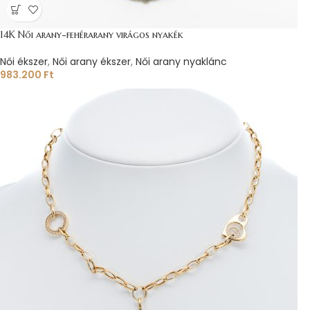
14K Női arany-fehérarany virágos nyakék
Női ékszer
,
Női arany ékszer
,
Női arany nyaklánc
983.200
Ft