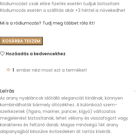
Ródiumozást csak előre fizetés esetén tudjuk biztosítani
Ródiumozás esetén a szállítás akár +3 héttel is növekedhet
Mi is a ródiumozás? Tudj meg többet róla itt!
KOSÁRBA TESZEM
Hozáadás a kedvencekhez
1
ember nézi most ezt a terméket!
Leírás
Az arany nyakláncok időtálló eleganciát kínálnak, könnyen
kombinálhatók bármely öltözékhez. A különböző szem-
szerkezetek (figaro, mariner, pancer, kígyó) változatos
megjelenést biztosítanak, lehet vékony és visszafogott vagy
karakteres és feltűnő darab. Magas minőségű 14K arany
alapanyagból készülve évtizedeken át tartós kísérők.