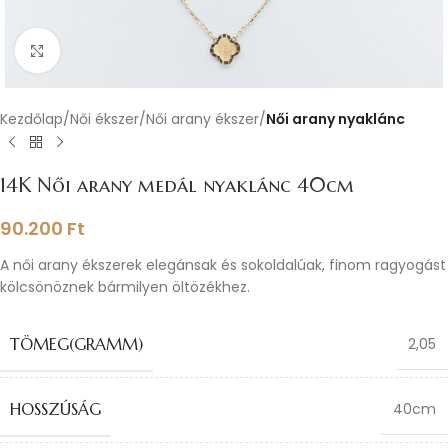
Nagyításhoz kattints ide
Kezdőlap
Női ékszer
Női arany ékszer
Női arany nyaklánc
14K Női arany medál nyaklánc 40cm
90.200
Ft
A női arany ékszerek elegánsak és sokoldalúak, finom ragyogást
kölcsönöznek bármilyen öltözékhez.
TÖMEG(GRAMM)
2,05
HOSSZÚSÁG
40cm