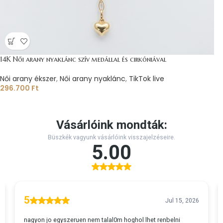
14K Női arany nyaklánc szív medállal és cirkóniával
Női arany ékszer
,
Női arany nyaklánc
,
TikTok live
296.700
Ft