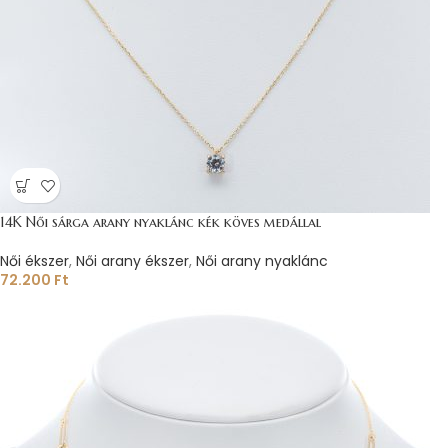
14K Női sárga arany nyaklánc kék köves medállal
Női ékszer
,
Női arany ékszer
,
Női arany nyaklánc
72.200
Ft