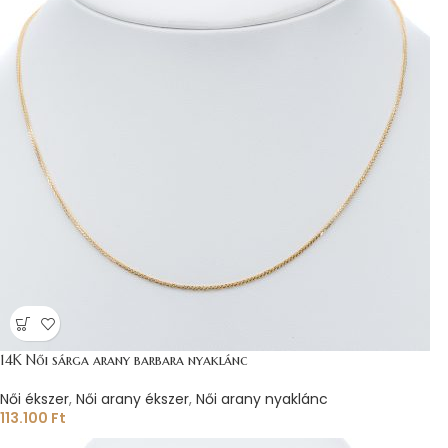
14K Női sárga arany barbara nyaklánc
Női ékszer
,
Női arany ékszer
,
Női arany nyaklánc
113.100
Ft