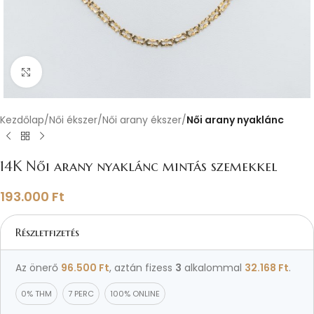
Nagyításhoz kattints ide
Kezdőlap
Női ékszer
Női arany ékszer
Női arany nyaklánc
14K Női arany nyaklánc mintás szemekkel
193.000
Ft
Részletfizetés
Az önerő
96.500
Ft
, aztán fizess
3
alkalommal
32.168
Ft
.
0% THM
7 PERC
100% ONLINE