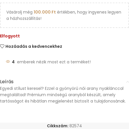
Vásárolj még
100.000
Ft
értékben, hogy ingyenes legyen
a házhozszállítás!
Elfogyott
Hozáadás a kedvencekhez
4
emberek nézik most ezt a terméket!
Leírás
Egyedi stílust keresel? Ezzel a gyönyörű női arany nyaklánccal
megtaláltad! Prémium minőségű aranyból készült, amely
tartósságot és hibátlan megjelenést biztosít a tulajdonosának.
Cikkszám:
82574