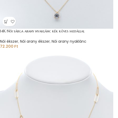
14K Női sárga arany nyaklánc kék köves medállal
Női ékszer
,
Női arany ékszer
,
Női arany nyaklánc
72.200
Ft