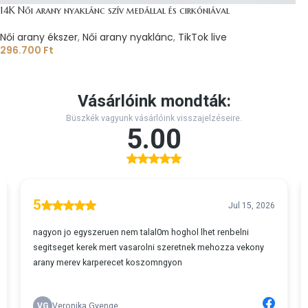
14K Női arany nyaklánc szív medállal és cirkóniával
Női arany ékszer
,
Női arany nyaklánc
,
TikTok live
296.700
Ft