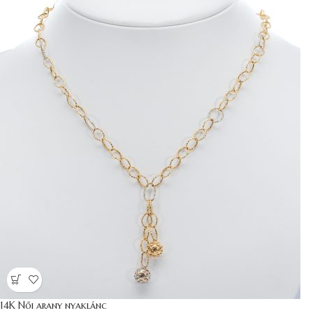
14K Női arany nyaklánc