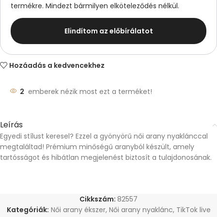
termékre. Mindezt bármilyen elköteleződés nélkül.
Elindítom az előbírálatot
Hozáadás a kedvencekhez
2
emberek nézik most ezt a terméket!
Leírás
Egyedi stílust keresel? Ezzel a gyönyörű női arany nyaklánccal
megtaláltad! Prémium minőségű aranyból készült, amely
tartósságot és hibátlan megjelenést biztosít a tulajdonosának.
Cikkszám:
82557
Kategóriák:
Női arany ékszer
,
Női arany nyaklánc
,
TikTok live