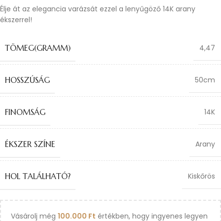
Élje át az elegancia varázsát ezzel a lenyűgöző 14K arany
ékszerrel!
TÖMEG(GRAMM)
4,47
HOSSZÚSÁG
50cm
FINOMSÁG
14K
ÉKSZER SZÍNE
Arany
HOL TALÁLHATÓ?
Kiskőrös
Vásárolj még
100.000
Ft
értékben, hogy ingyenes legyen