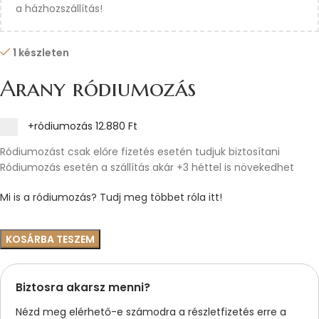
a házhozszállítás!
1 készleten
Arany ródiumozás
+ródiumozás
12.880 Ft
Ródiumozást csak előre fizetés esetén tudjuk biztosítani
Ródiumozás esetén a szállítás akár +3 héttel is növekedhet
Mi is a ródiumozás? Tudj meg többet róla itt!
KOSÁRBA TESZEM
Biztosra akarsz menni?
Nézd meg elérhető-e számodra a részletfizetés erre a