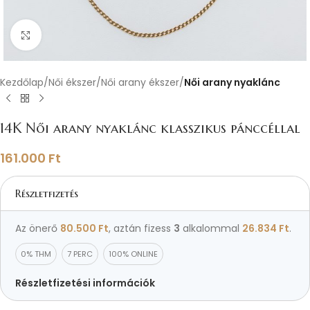
Nagyításhoz kattints ide
Kezdőlap
Női ékszer
Női arany ékszer
Női arany nyaklánc
14K Női arany nyaklánc klasszikus pánccéllal
161.000
Ft
Részletfizetés
Az önerő
80.500
Ft
, aztán fizess
3
alkalommal
26.834
Ft
.
0% THM
7 PERC
100% ONLINE
Részletfizetési információk