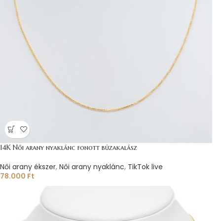
14K Női arany nyaklánc fonott búzakalász
Női arany ékszer
,
Női arany nyaklánc
,
TikTok live
78.000
Ft