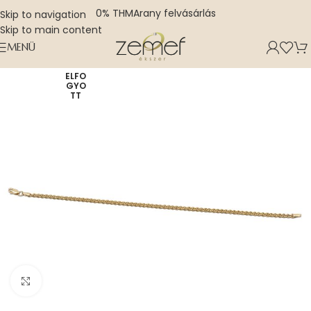
0% THM
Arany felvásárlás
Skip to navigation
Skip to main content
MENÜ
ELFO
GYO
TT
Nagyításhoz kattints ide