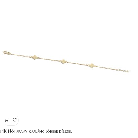
14K Női arany karlánc lóhere dísszel