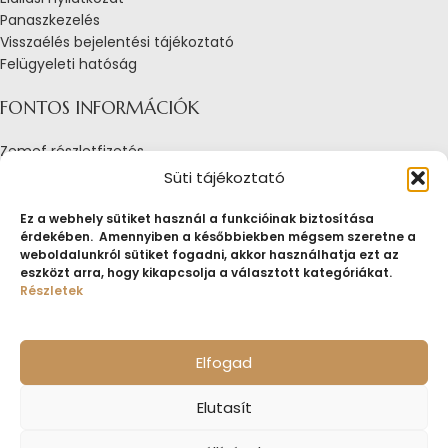
Panaszkezelés
Visszaélés bejelentési tájékoztató
Felügyeleti hatóság
FONTOS INFORMÁCIÓK
Zemef részletfizetés
Adatkezelési tájékoztató
Süti tájékoztató
Általános Szerződési Feltételek
Tájékoztató sütik alkalmazásáról
Ez a webhely sütiket használ a funkcióinak biztosítása
érdekében. Amennyiben a későbbiekben mégsem szeretne a
Fogyasztóvédelmi tájékoztató
weboldalunkról sütiket fogadni, akkor használhatja ezt az
Jogi nyilatkozat
eszközt arra, hogy kikapcsolja a választott kategóriákat.
Impresszum
Részletek
Pályázatok
ZEMEF.HU
Minden jog fenntartva
ZEMEF KFT.
Ékszer&Zálog&Befektetés
Elfogad
Elutasít