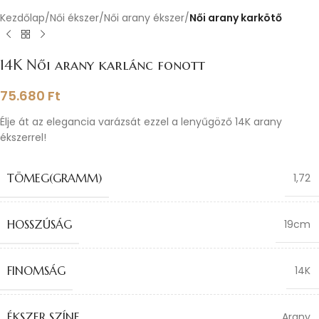
Kezdőlap
Női ékszer
Női arany ékszer
Női arany karkötő
14K Női arany karlánc fonott
75.680
Ft
Élje át az elegancia varázsát ezzel a lenyűgöző 14K arany
ékszerrel!
TÖMEG(GRAMM)
1,72
HOSSZÚSÁG
19cm
FINOMSÁG
14K
ÉKSZER SZÍNE
Arany