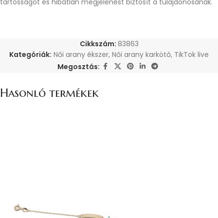
tartósságot és hibátlan megjelenést biztosít a tulajdonosának.
Cikkszám:
83863
Kategóriák:
Női arany ékszer
,
Női arany karkötő
,
TikTok live
Megosztás:
Hasonló termékek