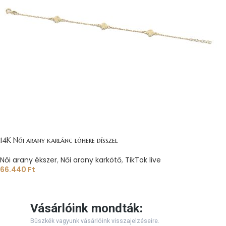
14K Női arany karlánc lóhere dísszel
Női arany ékszer
,
Női arany karkötő
,
TikTok live
66.440
Ft