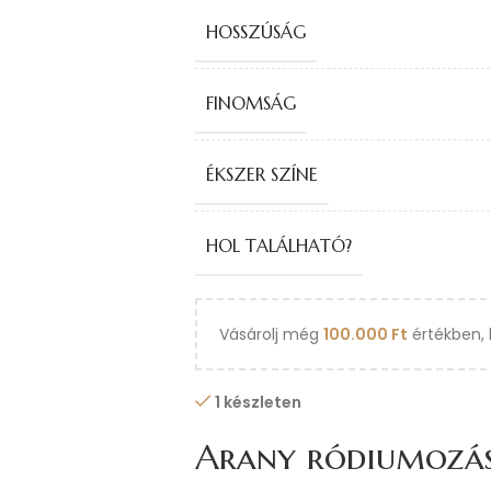
HOSSZÚSÁG
FINOMSÁG
ÉKSZER SZÍNE
HOL TALÁLHATÓ?
Vásárolj még
100.000
Ft
értékben, 
1 készleten
Arany ródiumozá