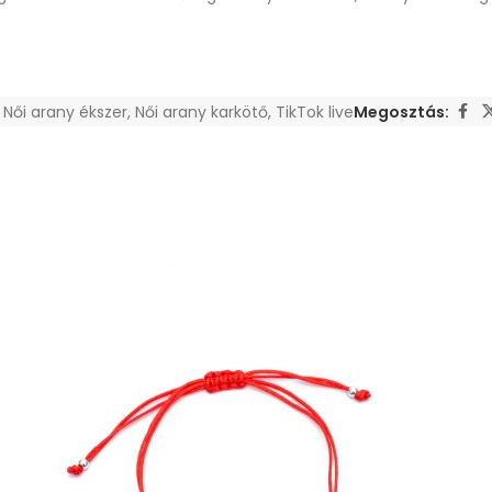
Női arany ékszer
,
Női arany karkötő
,
TikTok live
Megosztás: