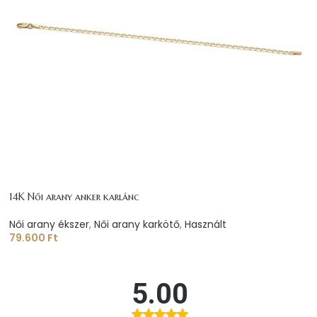
14K Női arany anker karlánc
Női arany ékszer
,
Női arany karkötő
,
Használt
79.600
Ft