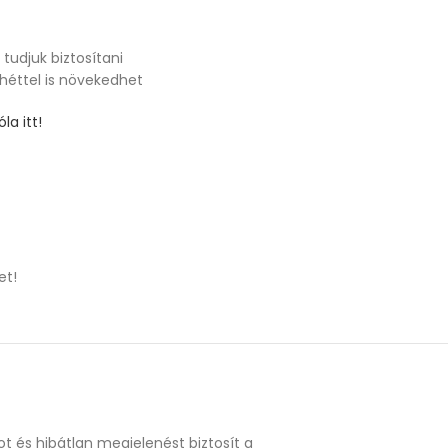
tudjuk biztosítani
 héttel is növekedhet
la itt!
et!
t és hibátlan megjelenést biztosít a