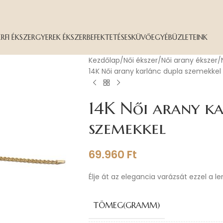
ÉRFI ÉKSZER
GYEREK ÉKSZER
BEFEKTETÉS
ESKÜVŐ
EGYÉB
ÜZLETEINK
Kezdőlap
Női ékszer
Női arany ékszer
14K Női arany karlánc dupla szemekkel
14K Női arany k
szemekkel
69.960
Ft
Élje át az elegancia varázsát ezzel a l
TÖMEG(GRAMM)