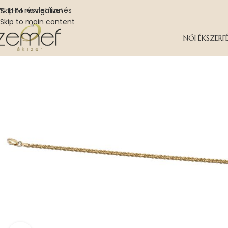
% THM részletfizetés
Skip to navigation
Skip to main content
NŐI ÉKSZER
F