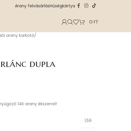
Arany felvásárlás
Hűségkártya
0
FT
Női arany karkötő
arlánc dupla
enyűgöző 14K arany ékszerrel!
1,59