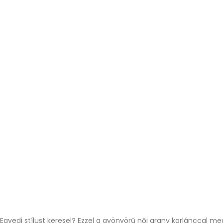
Egyedi stílust keresel? Ezzel a gyönyörű női arany karlánccal m