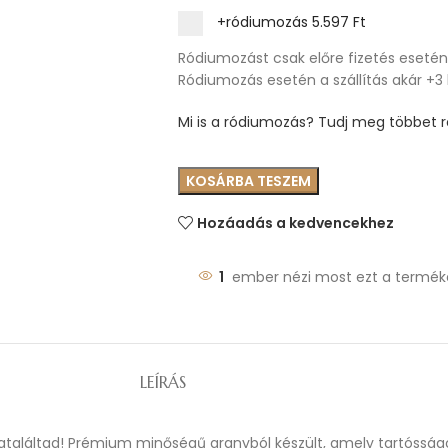
+ródiumozás
5.597 Ft
Ródiumozást csak előre fizetés esetén 
Ródiumozás esetén a szállítás akár +3
Mi is a ródiumozás? Tudj meg többet ró
KOSÁRBA TESZEM
Hozáadás a kedvencekhez
1
ember nézi most ezt a termék
LEÍRÁS
egtaláltad! Prémium minőségű aranyból készült, amely tartósságo