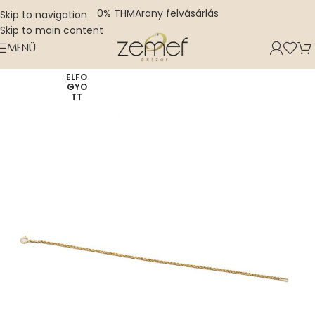
0% THM
Arany felvásárlás
Skip to navigation
Skip to main content
MENÜ
ELFO
GYO
TT