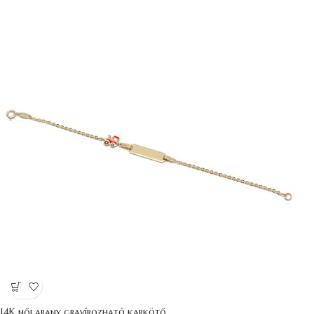
14K női arany gravírozható karkötő