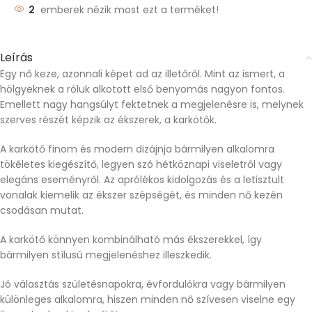
2
emberek nézik most ezt a terméket!
Leírás
Egy nő keze, azonnali képet ad az illetőről. Mint az ismert, a
hölgyeknek a róluk alkotott első benyomás nagyon fontos.
Emellett nagy hangsúlyt fektetnek a megjelenésre is, melynek
szerves részét képzik az ékszerek, a karkötők.
A karkötő finom és modern dizájnja bármilyen alkalomra
tökéletes kiegészítő, legyen szó hétköznapi viseletről vagy
elegáns eseményről. Az aprólékos kidolgozás és a letisztult
vonalak kiemelik az ékszer szépségét, és minden nő kezén
csodásan mutat.
A karkötő könnyen kombinálható más ékszerekkel, így
bármilyen stílusú megjelenéshez illeszkedik.
Jó választás születésnapokra, évfordulókra vagy bármilyen
különleges alkalomra, hiszen minden nő szívesen viselne egy