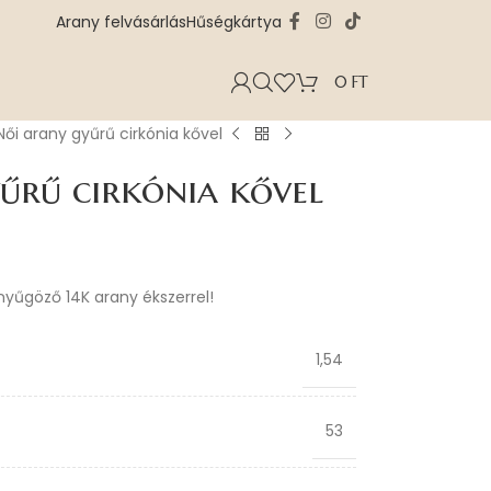
Arany felvásárlás
Hűségkártya
0
FT
Női arany gyűrű cirkónia kővel
űrű cirkónia kővel
enyűgöző 14K arany ékszerrel!
1,54
53