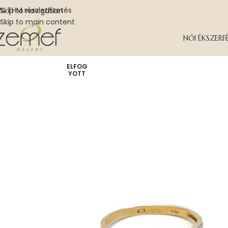
% THM részletfizetés
Skip to navigation
Skip to main content
NŐI ÉKSZER
F
ELFOG
YOTT