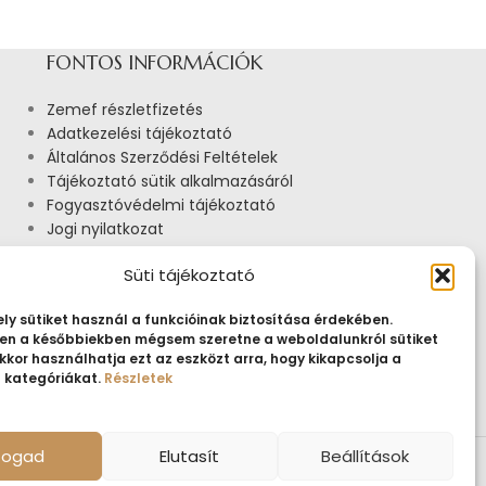
FONTOS INFORMÁCIÓK
Zemef részletfizetés
Adatkezelési tájékoztató
Általános Szerződési Feltételek
Tájékoztató sütik alkalmazásáról
Fogyasztóvédelmi tájékoztató
Jogi nyilatkozat
Impresszum
Süti tájékoztató
Pályázatok
ly sütiket használ a funkcióinak biztosítása érdekében.
n a későbbiekben mégsem szeretne a weboldalunkról sütiket
kkor használhatja ezt az eszközt arra, hogy kikapcsolja a
t kategóriákat.
Részletek
lfogad
Elutasít
Beállítások