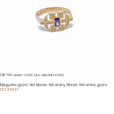
14K Női arany gyűrű lila cirkónia kővel
Eljegyzési gyűrű
,
Női ékszer
,
Női arany ékszer
,
Női arany gyűrű
123.200
Ft