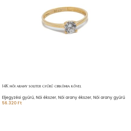
14K női arany soliter gyűrű cirkónia kővel
Eljegyzési gyűrű
,
Női ékszer
,
Női arany ékszer
,
Női arany gyűrű
56.320
Ft