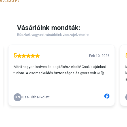
67.320
Ft