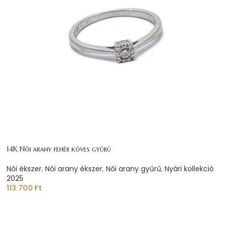
14K Női arany fehér köves gyűrű
Női ékszer
,
Női arany ékszer
,
Női arany gyűrű
,
Nyári kollekció
2025
113.700
Ft