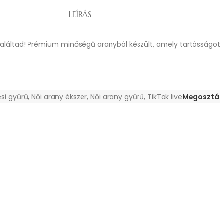
LEÍRÁS
találtad! Prémium minőségű aranyból készült, amely tartósságot 
ési gyűrű
,
Női arany ékszer
,
Női arany gyűrű
,
TikTok live
Megosztá