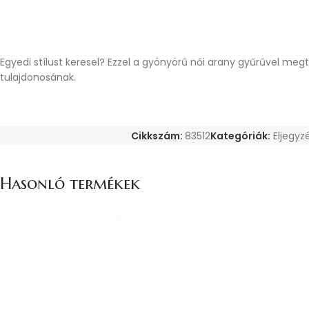
Egyedi stílust keresel? Ezzel a gyönyörű női arany gyűrűvel meg
tulajdonosának.
Cikkszám:
83512
Kategóriák:
Eljegyz
Hasonló termékek