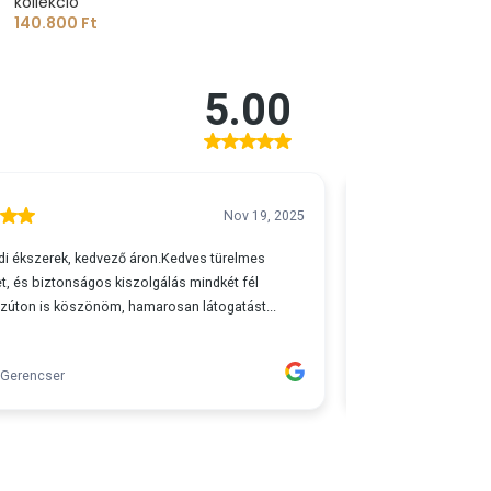
kollekció
140.800
Ft