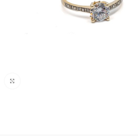
Nagyításhoz kattints ide