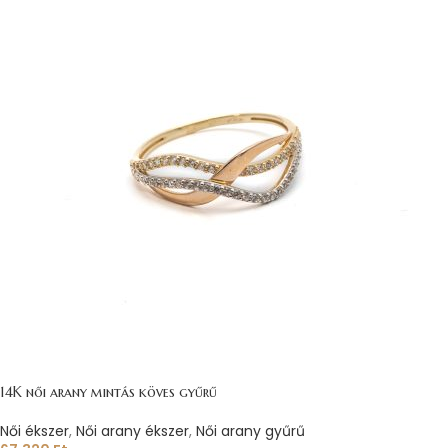
14K női arany mintás köves gyűrű
Női ékszer
,
Női arany ékszer
,
Női arany gyűrű