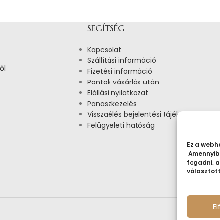
SEGÍTSÉG
Kapcsolat
Szállítási információ
ől
Fizetési információ
Pontok vásárlás után
Elállási nyilatkozat
Panaszkezelés
Visszaélés bejelentési tájékoztató
Felügyeleti hatóság
Ez a webhe
Amennyibe
fogadni, a
választot
E