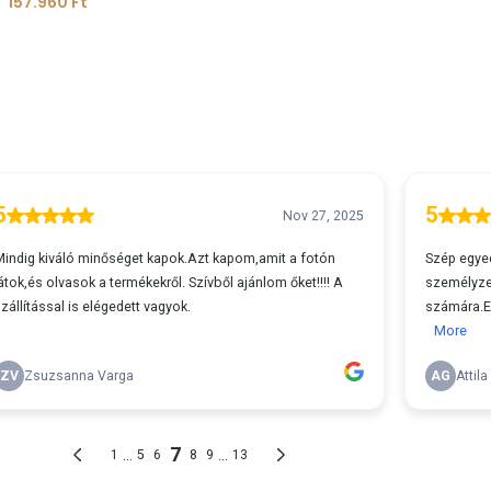
157.960
Ft