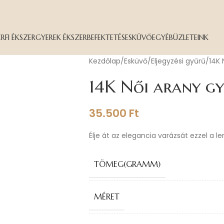
ÉRFI ÉKSZER
GYEREK ÉKSZER
BEFEKTETÉS
ESKÜVŐ
EGYÉB
ÜZLETEINK
Kezdőlap
Esküvő
Eljegyzési gyűrű
14K 
14K Női arany gy
35.500
Ft
Élje át az elegancia varázsát ezzel a l
TÖMEG(GRAMM)
MÉRET