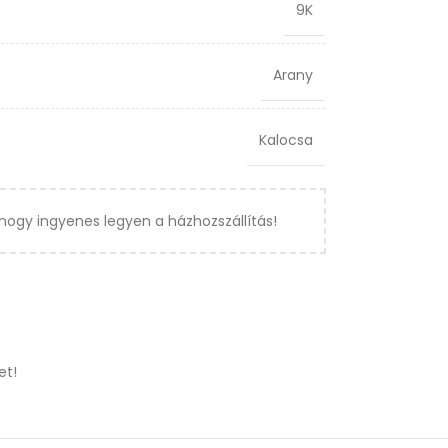
9K
Arany
Kalocsa
hogy ingyenes legyen a házhozszállítás!
et!