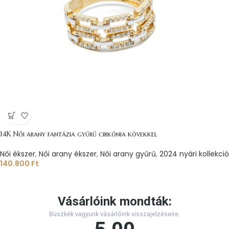
14K Női arany fantázia gyűrű cirkónia kövekkel
Női ékszer
,
Női arany ékszer
,
Női arany gyűrű
,
2024 nyári kollekció
140.800
Ft