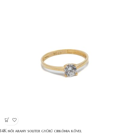
14K női arany soliter gyűrű cirkónia kővel