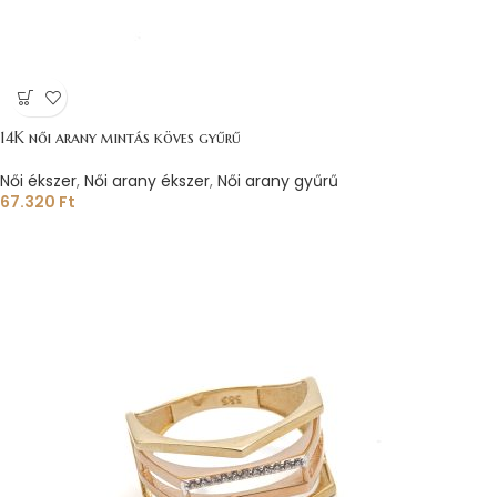
14K női arany mintás köves gyűrű
Női ékszer
,
Női arany ékszer
,
Női arany gyűrű
67.320
Ft