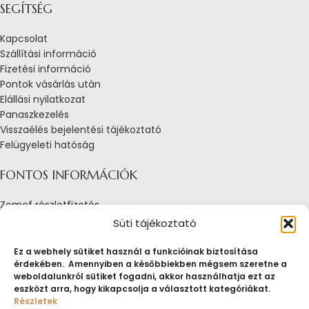
SEGÍTSÉG
Kapcsolat
Szállítási információ
Fizetési információ
Pontok vásárlás után
Elállási nyilatkozat
Panaszkezelés
Visszaélés bejelentési tájékoztató
Felügyeleti hatóság
FONTOS INFORMÁCIÓK
Zemef részletfizetés
Adatkezelési tájékoztató
Süti tájékoztató
Általános Szerződési Feltételek
Tájékoztató sütik alkalmazásáról
Ez a webhely sütiket használ a funkcióinak biztosítása
érdekében. Amennyiben a későbbiekben mégsem szeretne a
Fogyasztóvédelmi tájékoztató
weboldalunkról sütiket fogadni, akkor használhatja ezt az
Jogi nyilatkozat
eszközt arra, hogy kikapcsolja a választott kategóriákat.
Impresszum
Részletek