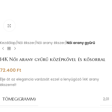
Nagyításhoz kattints ide
Kezdőlap
Női ékszer
Női arany ékszer
Női arany gyűrű
14K Női arany gyűrű középkővel és kősorral
72.400
Ft
Élje át az elegancia varázsát ezzel a lenyűgöző 14K arany
ékszerrel!
TÖMEG(GRAMM)
2,01