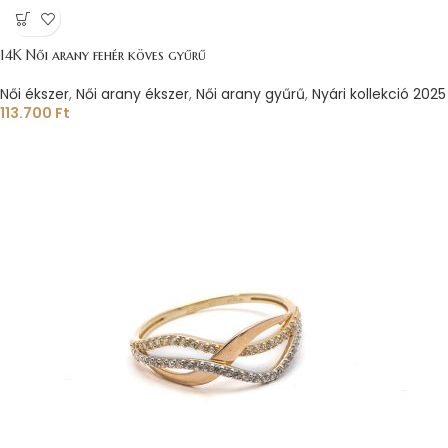
14K Női arany fehér köves gyűrű
Női ékszer
,
Női arany ékszer
,
Női arany gyűrű
,
Nyári kollekció 2025
113.700
Ft