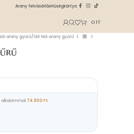
Arany felvásárlás
Hűségkártya
0
FT
Női arany gyűrű
14K Női arany gyűrű
yűrű
alkalommal
74.800
Ft
.