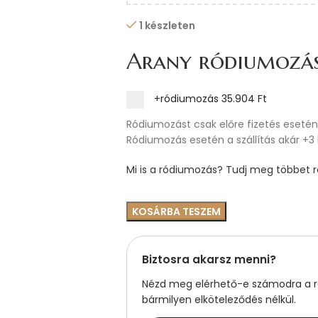
1 készleten
Arany ródiumozá
+ródiumozás
35.904 Ft
Ródiumozást csak előre fizetés esetén 
Ródiumozás esetén a szállítás akár +3
Mi is a ródiumozás? Tudj meg többet ró
KOSÁRBA TESZEM
Biztosra akarsz menni?
Nézd meg elérhető-e számodra a ré
bármilyen elköteleződés nélkül.