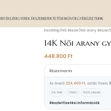
ÉRFI ÉKSZER
GYEREK ÉKSZER
BEFEKTETÉS
ESKÜVŐ
EGYÉB
ÜZLETEINK
Kezdőlap
Női ékszer
Női arany ékszer
14K Női arany g
448.800
Ft
Részletfizetés
Az önerő
224.400
Ft
, aztán fizess
3
0% THM
7 PERC
100% ONLINE
Részletfizetési információk