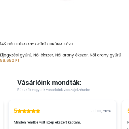
14K női fehérarany gyűrű cirkónia kővel
Eljegyzési gyűrű
,
Női ékszer
,
Női arany ékszer
,
Női arany gyűrű
86.680
Ft