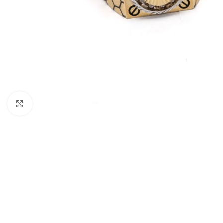
Nagyításhoz kattints ide