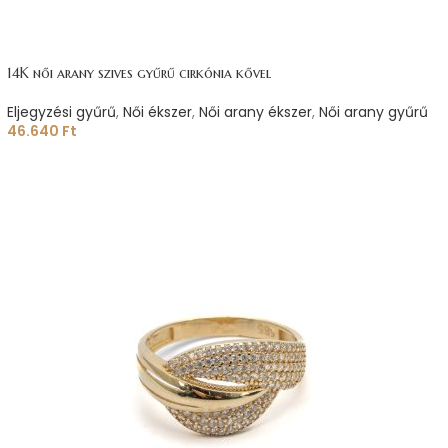
14K női arany szives gyűrű cirkónia kővel
Eljegyzési gyűrű
,
Női ékszer
,
Női arany ékszer
,
Női arany gyűrű
46.640
Ft