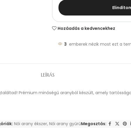
Elindíto
Hozáadás a kedvencekhez
3
emberek nézik most ezt a ter
LEÍRÁS
egtaláltad! Prémium minőségű aranyból készült, amely tartósságo
óriák:
Női arany ékszer
,
Női arany gyűrű
Megosztás: