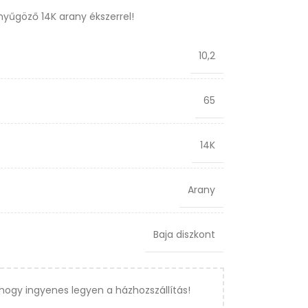
enyűgöző 14K arany ékszerrel!
10,2
65
14K
Arany
Baja diszkont
hogy ingyenes legyen a házhozszállítás!