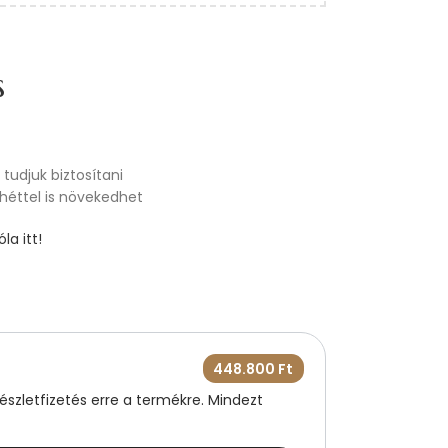
s
tudjuk biztosítani
 héttel is növekedhet
la itt!
448.800
Ft
szletfizetés erre a termékre. Mindezt