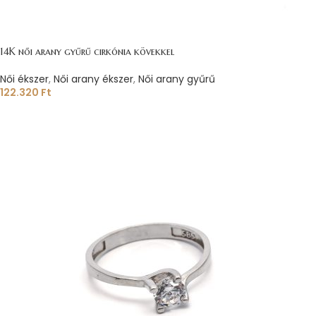
14K női arany gyűrű cirkónia kövekkel
Női ékszer
,
Női arany ékszer
,
Női arany gyűrű
122.320
Ft