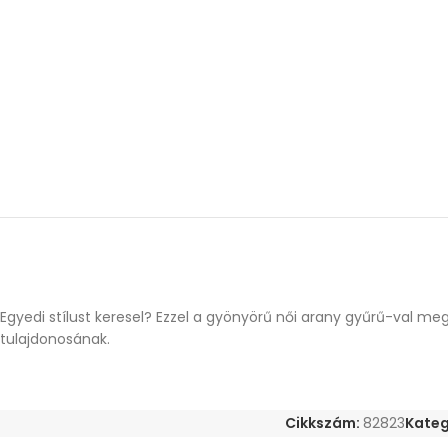
Egyedi stílust keresel? Ezzel a gyönyörű női arany gyűrű-val m
tulajdonosának.
Cikkszám:
82823
Kateg