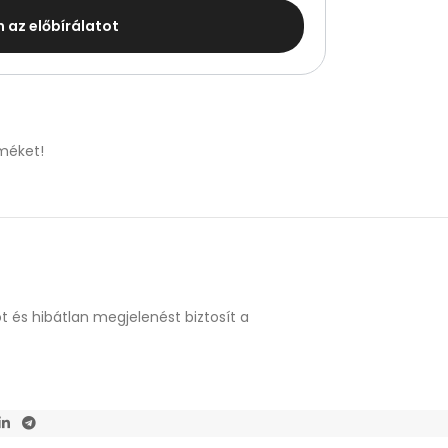
m az előbírálatot
méket!
t és hibátlan megjelenést biztosít a