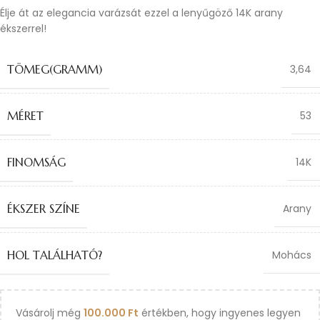
Élje át az elegancia varázsát ezzel a lenyűgöző 14K arany
ékszerrel!
TÖMEG(GRAMM)
3,64
MÉRET
53
FINOMSÁG
14K
ÉKSZER SZÍNE
Arany
HOL TALÁLHATÓ?
Mohács
Vásárolj még
100.000
Ft
értékben, hogy ingyenes legyen