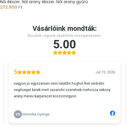
Női ékszer
,
Női arany ékszer
,
Női arany gyűrű
272.800
Ft