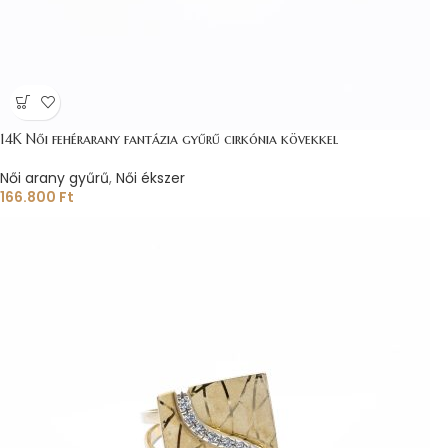
14K Női fehérarany fantázia gyűrű cirkónia kövekkel
Női arany gyűrű
,
Női ékszer
166.800
Ft