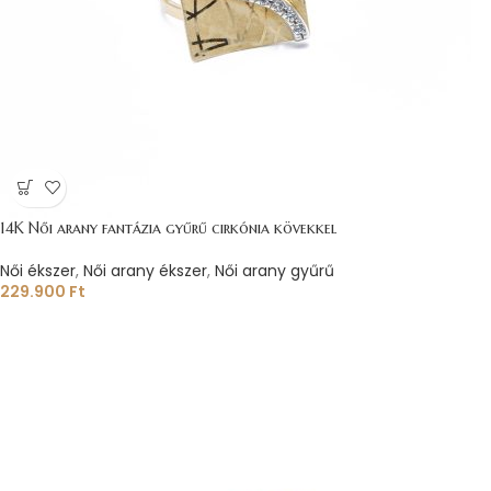
14K Női arany fantázia gyűrű cirkónia kövekkel
Női ékszer
,
Női arany ékszer
,
Női arany gyűrű
229.900
Ft