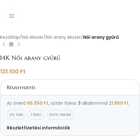
Nagyításhoz kattints ide
Kezdőlap
Női ékszer
Női arany ékszer
Női arany gyűrű
14K Női arany gyűrű
131.100
Ft
Részletfizetés
Az önerő
65.550
Ft
, aztán fizess
3
alkalommal
21.850
Ft
.
0% THM
7 PERC
100% ONLINE
Részletfizetési információk