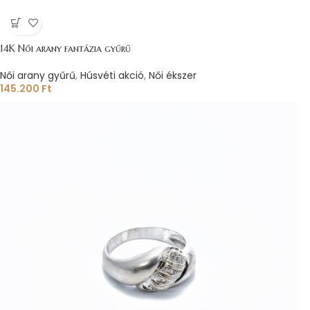
14K Női arany fantázia gyűrű
Női arany gyűrű
,
Húsvéti akció
,
Női ékszer
145.200
Ft