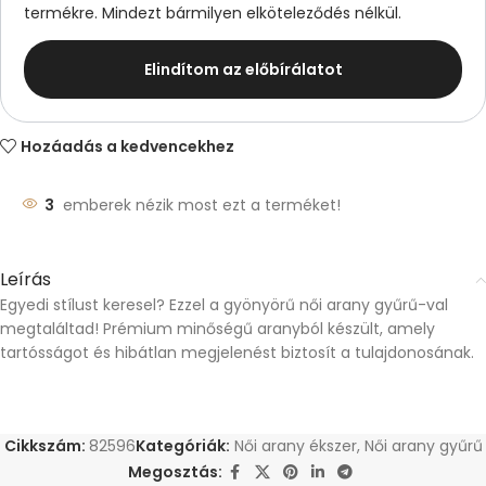
termékre. Mindezt bármilyen elköteleződés nélkül.
Elindítom az előbírálatot
Hozáadás a kedvencekhez
3
emberek nézik most ezt a terméket!
Leírás
Egyedi stílust keresel? Ezzel a gyönyörű női arany gyűrű-val
megtaláltad! Prémium minőségű aranyból készült, amely
tartósságot és hibátlan megjelenést biztosít a tulajdonosának.
Cikkszám:
82596
Kategóriák:
Női arany ékszer
,
Női arany gyűrű
Megosztás: