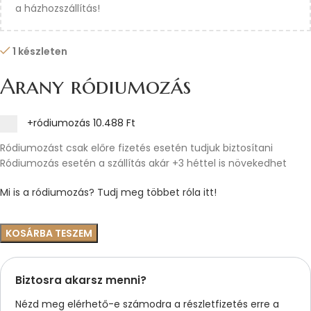
a házhozszállítás!
1 készleten
Arany ródiumozás
+ródiumozás
10.488 Ft
Ródiumozást csak előre fizetés esetén tudjuk biztosítani
Ródiumozás esetén a szállítás akár +3 héttel is növekedhet
Mi is a ródiumozás? Tudj meg többet róla itt!
KOSÁRBA TESZEM
Biztosra akarsz menni?
Nézd meg elérhető-e számodra a részletfizetés erre a