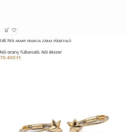
14K Női arany francia záras fülbevaló
Női arany fülbevaló
,
Női ékszer
70.400
Ft