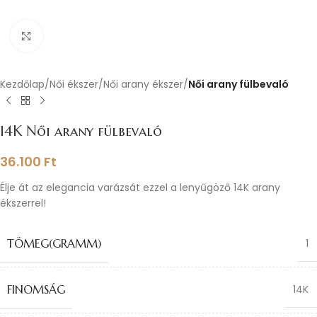
Nagyításhoz kattints ide
Kezdőlap
Női ékszer
Női arany ékszer
Női arany fülbevaló
14K Női arany fülbevaló
36.100
Ft
Élje át az elegancia varázsát ezzel a lenyűgöző 14K arany
ékszerrel!
TÖMEG(GRAMM)
1
FINOMSÁG
14K