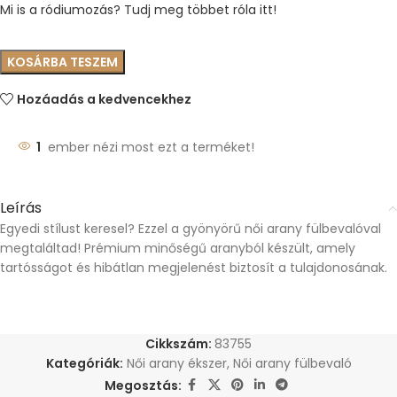
Mi is a ródiumozás? Tudj meg többet róla itt!
KOSÁRBA TESZEM
Hozáadás a kedvencekhez
1
ember nézi most ezt a terméket!
Leírás
Egyedi stílust keresel? Ezzel a gyönyörű női arany fülbevalóval
megtaláltad! Prémium minőségű aranyból készült, amely
tartósságot és hibátlan megjelenést biztosít a tulajdonosának.
Cikkszám:
83755
Kategóriák:
Női arany ékszer
,
Női arany fülbevaló
Megosztás: