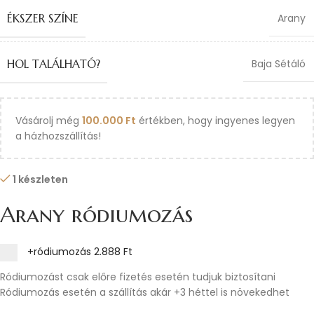
ÉKSZER SZÍNE
Arany
HOL TALÁLHATÓ?
Baja Sétáló
Vásárolj még
100.000
Ft
értékben, hogy ingyenes legyen
a házhozszállítás!
1 készleten
Arany ródiumozás
+ródiumozás
2.888 Ft
Ródiumozást csak előre fizetés esetén tudjuk biztosítani
Ródiumozás esetén a szállítás akár +3 héttel is növekedhet