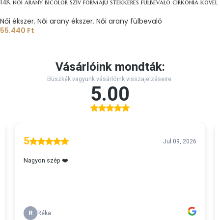
14K női arany bicolor szív formájú stekkeres fülbevaló cirkónia kővel
Női ékszer
,
Női arany ékszer
,
Női arany fülbevaló
55.440
Ft