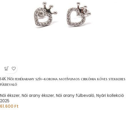
14K Női fehérarany szív-korona motívumos cirkónia köves stekkeres
fülbevaló
Női ékszer
,
Női arany ékszer
,
Női arany fülbevaló
,
Nyári kollekció
2025
61.600
Ft