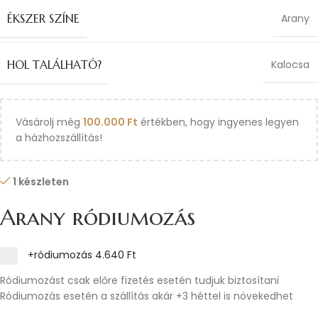
ÉKSZER SZÍNE
Arany
HOL TALÁLHATÓ?
Kalocsa
Vásárolj még
100.000
Ft
értékben, hogy ingyenes legyen
a házhozszállítás!
1 készleten
Arany ródiumozás
+ródiumozás
4.640 Ft
Ródiumozást csak előre fizetés esetén tudjuk biztosítani
Ródiumozás esetén a szállítás akár +3 héttel is növekedhet