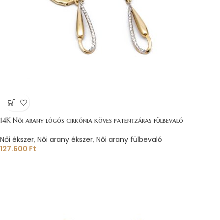
14K Női arany lógós cirkónia köves patentzáras fülbevaló
Női ékszer
,
Női arany ékszer
,
Női arany fülbevaló
127.600
Ft