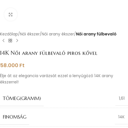
Nagyításhoz kattints ide
Kezdőlap
Női ékszer
Női arany ékszer
Női arany fülbevaló
14K Női arany fülbevaló piros kővel
58.000
Ft
Élje át az elegancia varázsát ezzel a lenyűgöző 14K arany
ékszerrel!
TÖMEG(GRAMM)
1,61
FINOMSÁG
14K