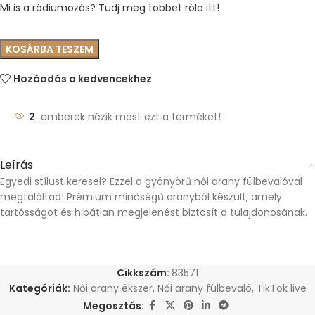
Mi is a ródiumozás? Tudj meg többet róla itt!
KOSÁRBA TESZEM
Hozáadás a kedvencekhez
2
emberek nézik most ezt a terméket!
Leírás
Egyedi stílust keresel? Ezzel a gyönyörű női arany fülbevalóval
megtaláltad! Prémium minőségű aranyból készült, amely
tartósságot és hibátlan megjelenést biztosít a tulajdonosának.
Cikkszám:
83571
Kategóriák:
Női arany ékszer
,
Női arany fülbevaló
,
TikTok live
Megosztás: