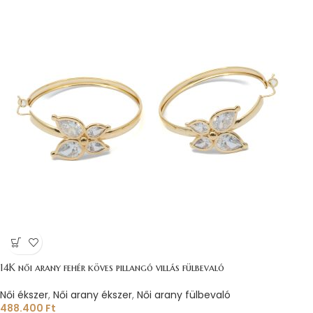
14K női arany fehér köves pillangó villás fülbevaló
Női ékszer
,
Női arany ékszer
,
Női arany fülbevaló
488.400
Ft