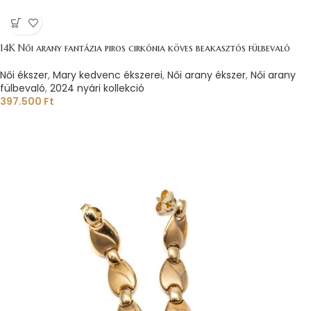
14K Női arany fantázia piros cirkónia köves beakasztós fülbevaló
Női ékszer
,
Mary kedvenc ékszerei
,
Női arany ékszer
,
Női arany
fülbevaló
,
2024 nyári kollekció
397.500
Ft