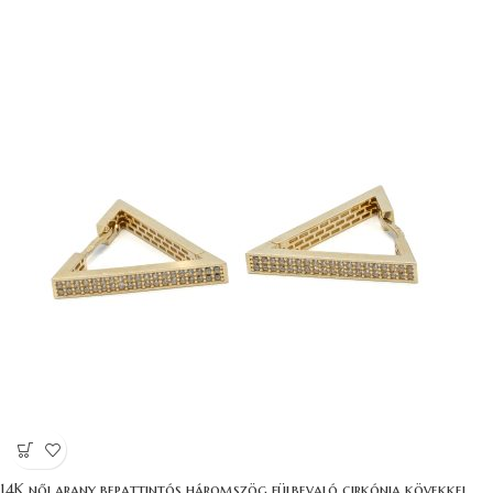
14K női arany bepattintós háromszög fülbevaló cirkónia kövekkel