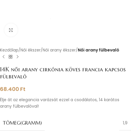
Nagyításhoz kattints ide
Kezdőlap
Női ékszer
Női arany ékszer
Női arany fülbevaló
14K női arany cirkónia köves francia kapcsos
fülbevaló
68.400
Ft
Élje át az elegancia varázsát ezzel a csodálatos, 14 karátos
arany fülbevalóval!
TÖMEG(GRAMM)
1,9