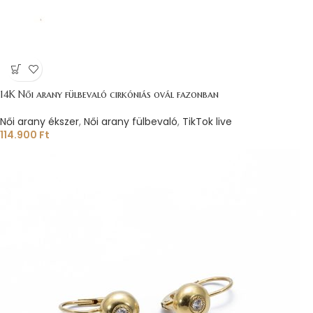
14K Női arany fülbevaló cirkóniás ovál fazonban
Női arany ékszer
,
Női arany fülbevaló
,
TikTok live
114.900
Ft