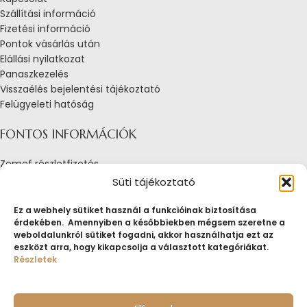
Szállítási információ
Fizetési információ
Pontok vásárlás után
Elállási nyilatkozat
Panaszkezelés
Visszaélés bejelentési tájékoztató
Felügyeleti hatóság
FONTOS INFORMÁCIÓK
Zemef részletfizetés
Adatkezelési tájékoztató
Süti tájékoztató
Általános Szerződési Feltételek
Tájékoztató sütik alkalmazásáról
Ez a webhely sütiket használ a funkcióinak biztosítása
érdekében. Amennyiben a későbbiekben mégsem szeretne a
Fogyasztóvédelmi tájékoztató
weboldalunkról sütiket fogadni, akkor használhatja ezt az
Jogi nyilatkozat
eszközt arra, hogy kikapcsolja a választott kategóriákat.
Impresszum
Részletek
Pályázatok
ZEMEF.HU
Minden jog fenntartva
ZEMEF KFT.
Ékszer&Zálog&Befektetés