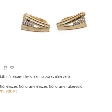
14K női arany köves francia záras fülbevaló
Női ékszer
,
Női arany ékszer
,
Női arany fülbevaló
95.920
Ft