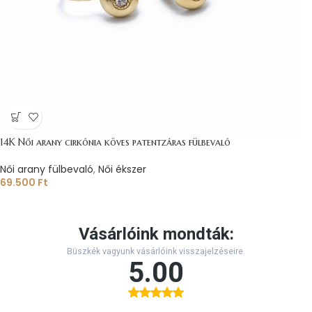
14K Női arany cirkónia köves patentzáras fülbevaló
Női arany fülbevaló
,
Női ékszer
69.500
Ft