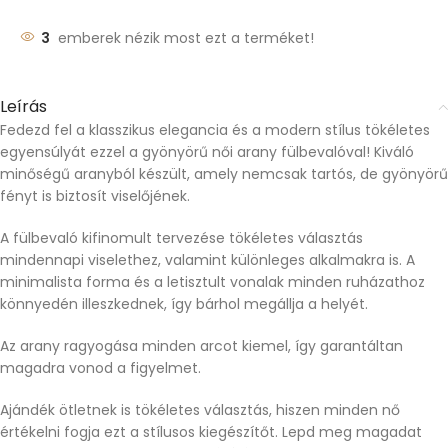
3
emberek nézik most ezt a terméket!
Leírás
Fedezd fel a klasszikus elegancia és a modern stílus tökéletes
egyensúlyát ezzel a gyönyörű női arany fülbevalóval! Kiváló
minőségű aranyból készült, amely nemcsak tartós, de gyönyörű
fényt is biztosít viselőjének.
A fülbevaló kifinomult tervezése tökéletes választás
mindennapi viselethez, valamint különleges alkalmakra is. A
minimalista forma és a letisztult vonalak minden ruházathoz
könnyedén illeszkednek, így bárhol megállja a helyét.
Az arany ragyogása minden arcot kiemel, így garantáltan
magadra vonod a figyelmet.
Ajándék ötletnek is tökéletes választás, hiszen minden nő
értékelni fogja ezt a stílusos kiegészítőt. Lepd meg magadat