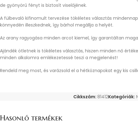
de gyönyörű fényt is biztosít viselőjének.
A fülbevaló kifinomult tervezése tökéletes választás mindennapi
könnyedén illeszkednek, így bárhol megállja a helyét.
Az arany ragyogása minden arcot kiemel, így garantáltan maga
Ajándék ötletnek is tökéletes választás, hiszen minden nő értéke
minden alkalomra emlékezetessé teszi a megjelenést!
Rendeld meg most, és varázsold el a hétköznapokat egy kis csill
Cikkszám:
81412
Kategóriák:
Hasonló termékek