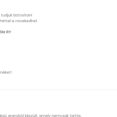
tudjuk biztosítani
 héttel is növekedhet
la itt!
méket!
őségű aranyból készült, amely nemcsak tartós,