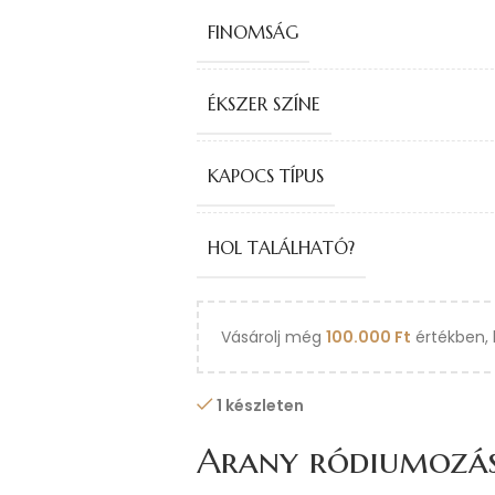
FINOMSÁG
ÉKSZER SZÍNE
KAPOCS TÍPUS
HOL TALÁLHATÓ?
Vásárolj még
100.000
Ft
értékben, 
1 készleten
Arany ródiumozá