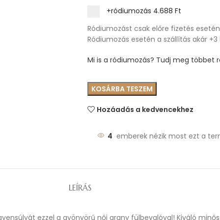
+ródiumozás
4.688 Ft
Ródiumozást csak előre fizetés esetén 
Ródiumozás esetén a szállítás akár +3
Mi is a ródiumozás? Tudj meg többet ró
KOSÁRBA TESZEM
Hozáadás a kedvencekhez
4
emberek nézik most ezt a ter
LEÍRÁS
egyensúlyát ezzel a gyönyörű női arany fülbevalóval! Kiváló min