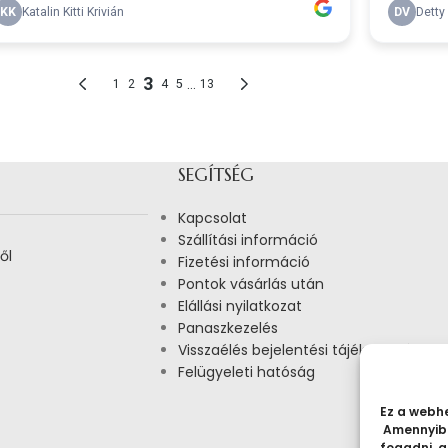
SEGÍTSÉG
Kapcsolat
Szállítási információ
ől
Fizetési információ
Pontok vásárlás után
Elállási nyilatkozat
Panaszkezelés
Visszaélés bejelentési tájékoztató
Felügyeleti hatóság
Ez a webhe
Amennyibe
fogadni, a