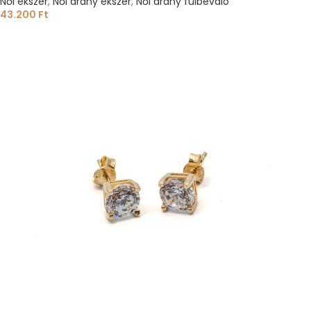
Női ékszer
,
Női arany ékszer
,
Női arany fülbevaló
43.200
Ft