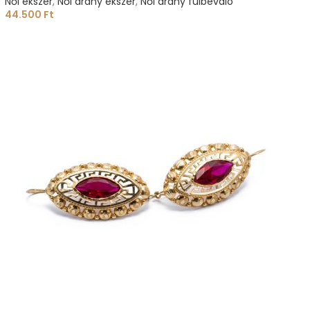
Női ékszer
,
Női arany ékszer
,
Női arany fülbevaló
44.500
Ft