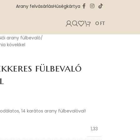
Arany felvásárlás
Hűségkártya
0
FT
Női arany fülbevaló
nia kövekkel
ekkeres fülbevaló
l
sodálatos, 14 karátos arany fülbevalóval!
1,33