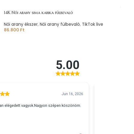
14K Női arany sima karika fülbevaló
Női arany ékszer
,
Női arany fülbevaló
,
TikTok live
86.800
Ft