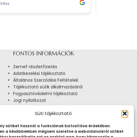
FONTOS INFORMÁCIÓK
Zemef részletfizetés
Adatkezelési tájékoztató
Általános Szerződési Feltételek
Tájékoztató sütik alkalmazásáról
Fogyasztóvédelmi tájékoztató
Jogi nyilatkozat
Impresszum
Süti tájékoztató
Pályázatok
ly sütiket használ a funkcióinak biztosítása érdekében.
n a későbbiekben mégsem szeretne a weboldalunkról sütiket
kkor használhatja ezt az eszközt arra, hogy kikapcsolja a