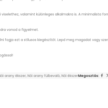
 viselethez, valamint különleges alkalmakra is. A minimalista fo
dra vonod a figyelmet.
lni fogja ezt a stílusos kiegészítőt. Lepd meg magadat vagy szere
ogással!
Női arany ékszer
,
Női arany fülbevaló
,
Női ékszer
Megosztás: