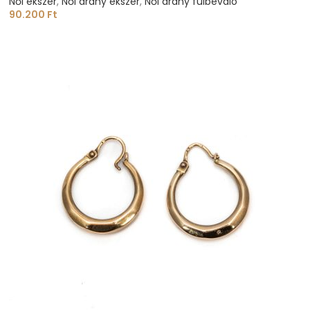
Női ékszer
,
Női arany ékszer
,
Női arany fülbevaló
90.200
Ft