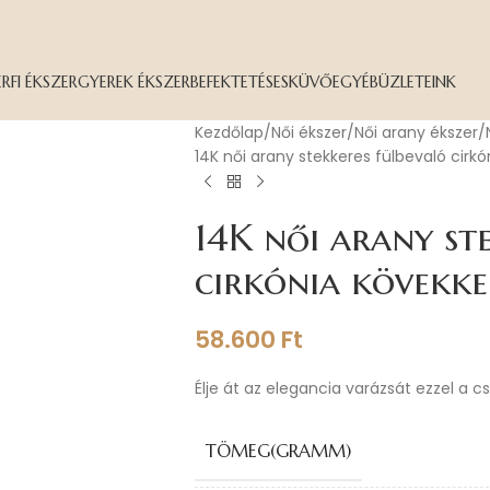
ÉRFI ÉKSZER
GYEREK ÉKSZER
BEFEKTETÉS
ESKÜVŐ
EGYÉB
ÜZLETEINK
Kezdőlap
Női ékszer
Női arany ékszer
14K női arany stekkeres fülbevaló cirkó
14K női arany st
cirkónia kövekke
58.600
Ft
Élje át az elegancia varázsát ezzel a c
TÖMEG(GRAMM)