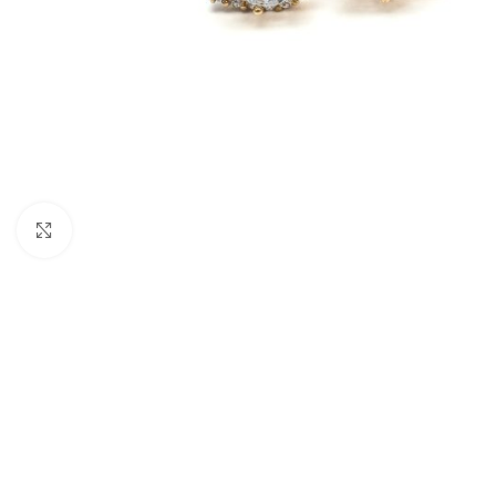
Nagyításhoz kattints ide