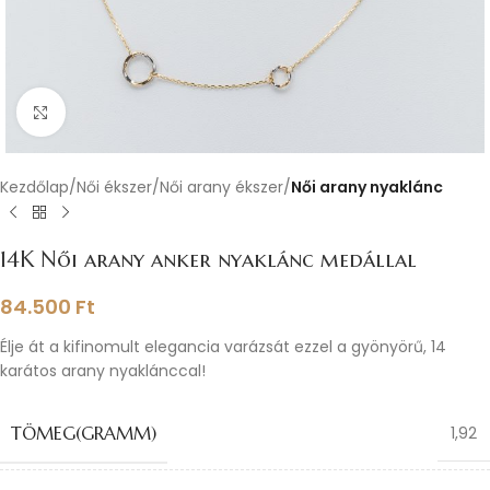
Nagyításhoz kattints ide
Kezdőlap
Női ékszer
Női arany ékszer
Női arany nyaklánc
14K Női arany anker nyaklánc medállal
84.500
Ft
Élje át a kifinomult elegancia varázsát ezzel a gyönyörű, 14
karátos arany nyaklánccal!
TÖMEG(GRAMM)
1,92