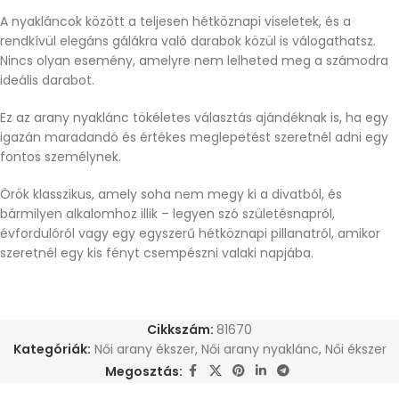
A nyakláncok között a teljesen hétköznapi viseletek, és a
rendkívül elegáns gálákra való darabok közül is válogathatsz.
Nincs olyan esemény, amelyre nem lelheted meg a számodra
ideális darabot.
Ez az arany nyaklánc tökéletes választás ajándéknak is, ha egy
igazán maradandó és értékes meglepetést szeretnél adni egy
fontos személynek.
Örök klasszikus, amely soha nem megy ki a divatból, és
bármilyen alkalomhoz illik – legyen szó születésnapról,
évfordulóról vagy egy egyszerű hétköznapi pillanatról, amikor
szeretnél egy kis fényt csempészni valaki napjába.
Cikkszám:
81670
Kategóriák:
Női arany ékszer
,
Női arany nyaklánc
,
Női ékszer
Megosztás: