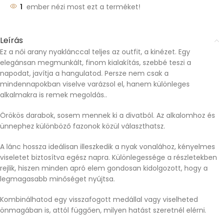
1
ember nézi most ezt a terméket!
Leírás
Ez a női arany nyaklánccal teljes az outfit, a kinézet. Egy
elegánsan megmunkált, finom kialakítás, szebbé teszi a
napodat, javítja a hangulatod. Persze nem csak a
mindennapokban viselve varázsol el, hanem különleges
alkalmakra is remek megoldás..
Örökös darabok, sosem mennek ki a divatból. Az alkalomhoz és
ünnephez különböző fazonok közül választhatsz.
A lánc hossza ideálisan illeszkedik a nyak vonalához, kényelmes
viseletet biztosítva egész napra. Különlegessége a részletekben
rejlik, hiszen minden apró elem gondosan kidolgozott, hogy a
legmagasabb minőséget nyújtsa.
Kombinálhatod egy visszafogott medállal vagy viselheted
önmagában is, attól függően, milyen hatást szeretnél elérni.