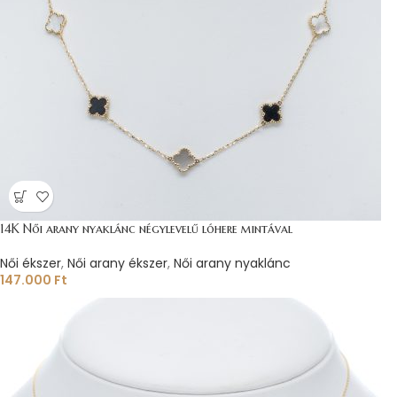
14K Női arany nyaklánc négylevelű lóhere mintával
Női ékszer
,
Női arany ékszer
,
Női arany nyaklánc
147.000
Ft