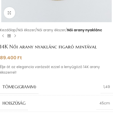
Nagyításhoz kattints ide
Kezdőlap
Női ékszer
Női arany ékszer
Női arany nyaklánc
14K Női arany nyaklánc figaró mintával
89.400
Ft
Élje át az elegancia varázsát ezzel a lenyűgöző 14K arany
ékszerrel!
TÖMEG(GRAMM)
1,49
HOSSZÚSÁG
45cm