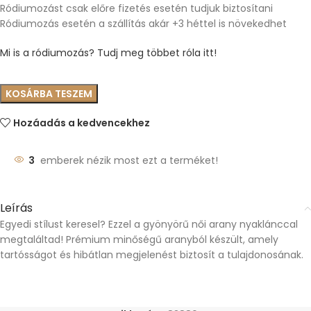
Ródiumozást csak előre fizetés esetén tudjuk biztosítani
Ródiumozás esetén a szállítás akár +3 héttel is növekedhet
Mi is a ródiumozás? Tudj meg többet róla itt!
KOSÁRBA TESZEM
Hozáadás a kedvencekhez
3
emberek nézik most ezt a terméket!
Leírás
Egyedi stílust keresel? Ezzel a gyönyörű női arany nyaklánccal
megtaláltad! Prémium minőségű aranyból készült, amely
tartósságot és hibátlan megjelenést biztosít a tulajdonosának.