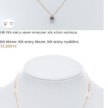
14K Női sárga arany nyaklánc kék köves medállal
Női ékszer
,
Női arany ékszer
,
Női arany nyaklánc
72.200
Ft