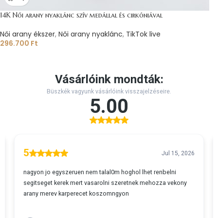
14K Női arany nyaklánc szív medállal és cirkóniával
Női arany ékszer
,
Női arany nyaklánc
,
TikTok live
296.700
Ft