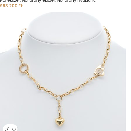
Női ékszer
,
Női arany ékszer
,
Női arany nyaklánc
983.200
Ft