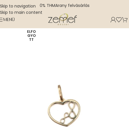
0% THM
Arany felvásárlás
Skip to navigation
Skip to main content
MENÜ
ELFO
GYO
TT