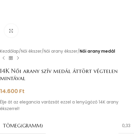
Nagyításhoz kattints ide
Kezdőlap
Női ékszer
Női arany ékszer
Női arany medál
14K Női arany szív medál áttört végtelen
mintával
14.600
Ft
Élje át az elegancia varázsát ezzel a lenyűgöző 14K arany
ékszerrel!
TÖMEG(GRAMM)
0,33