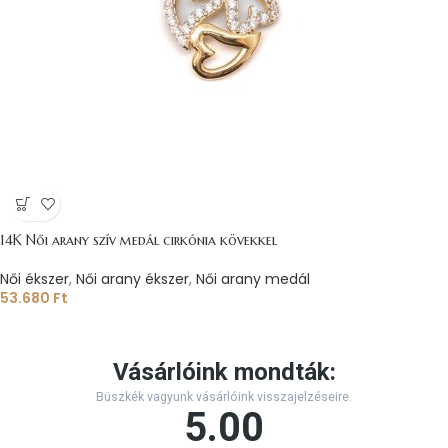
14K Női arany szív medál cirkónia kövekkel
Női ékszer
,
Női arany ékszer
,
Női arany medál
53.680
Ft