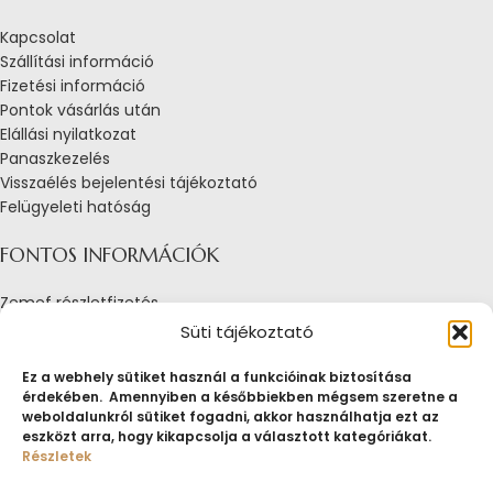
Kapcsolat
Szállítási információ
Fizetési információ
Pontok vásárlás után
Elállási nyilatkozat
Panaszkezelés
Visszaélés bejelentési tájékoztató
Felügyeleti hatóság
FONTOS INFORMÁCIÓK
Zemef részletfizetés
Adatkezelési tájékoztató
Süti tájékoztató
Általános Szerződési Feltételek
Tájékoztató sütik alkalmazásáról
Ez a webhely sütiket használ a funkcióinak biztosítása
érdekében. Amennyiben a későbbiekben mégsem szeretne a
Fogyasztóvédelmi tájékoztató
weboldalunkról sütiket fogadni, akkor használhatja ezt az
Jogi nyilatkozat
eszközt arra, hogy kikapcsolja a választott kategóriákat.
Impresszum
Részletek
Pályázatok