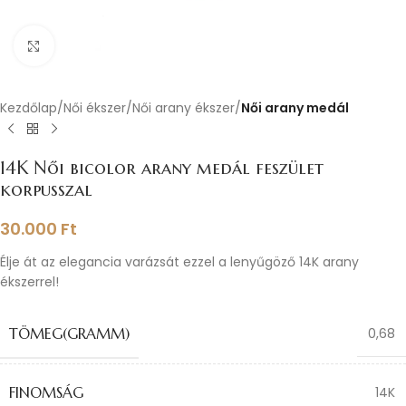
Nagyításhoz kattints ide
Kezdőlap
Női ékszer
Női arany ékszer
Női arany medál
14K Női bicolor arany medál feszület
korpusszal
30.000
Ft
Élje át az elegancia varázsát ezzel a lenyűgöző 14K arany
ékszerrel!
TÖMEG(GRAMM)
0,68
FINOMSÁG
14K