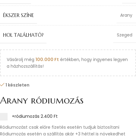
ÉKSZER SZÍNE
Arany
HOL TALÁLHATÓ?
Szeged
Vásárolj még
100.000
Ft
értékben, hogy ingyenes legyen
a házhozszállítás!
1 készleten
Arany ródiumozás
+ródiumozás
2.400 Ft
Ródiumozást csak előre fizetés esetén tudjuk biztosítani
Ródiumozás esetén a szállítás akár +3 héttel is növekedhet