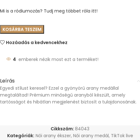
Mi is a ródiumozás? Tudj meg többet róla itt!
KOSÁRBA TESZEM
Hozáadás a kedvencekhez
4
emberek nézik most ezt a terméket!
Leírás
Egyedi stílust keresel? Ezzel a gyönyörű arany medállal
megtaláltad! Prémium minőségű aranyból készült, amely
tartósságot és hibátlan megjelenést biztosít a tulajdonosának.
Cikkszám:
84043
Kategóriák:
Női arany ékszer
,
Női arany medál
,
TikTok live