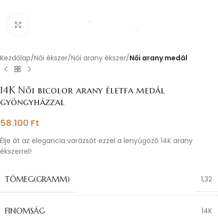
Nagyításhoz kattints ide
Kezdőlap
Női ékszer
Női arany ékszer
Női arany medál
14K Női bicolor arany életfa medál
gyöngyházzal
58.100
Ft
Élje át az elegancia varázsát ezzel a lenyűgöző 14K arany
ékszerrel!
TÖMEG(GRAMM)
1,32
FINOMSÁG
14K