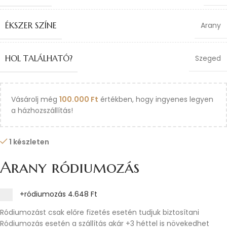
ÉKSZER SZÍNE
Arany
HOL TALÁLHATÓ?
Szeged
Vásárolj még
100.000
Ft
értékben, hogy ingyenes legyen
a házhozszállítás!
1 készleten
Arany ródiumozás
+ródiumozás
4.648 Ft
Ródiumozást csak előre fizetés esetén tudjuk biztosítani
Ródiumozás esetén a szállítás akár +3 héttel is növekedhet