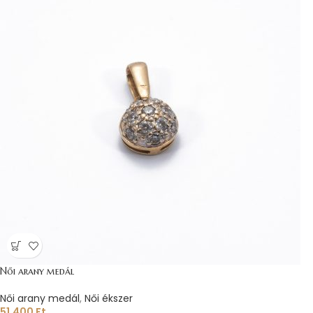
Női arany medál
Női arany medál
,
Női ékszer
51.400
Ft