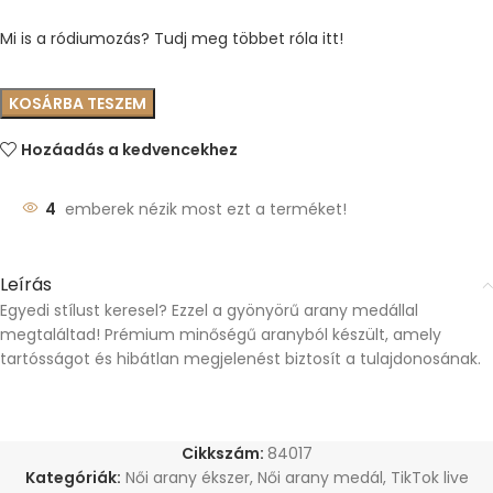
Mi is a ródiumozás? Tudj meg többet róla itt!
KOSÁRBA TESZEM
Hozáadás a kedvencekhez
4
emberek nézik most ezt a terméket!
Leírás
Egyedi stílust keresel? Ezzel a gyönyörű arany medállal
megtaláltad! Prémium minőségű aranyból készült, amely
tartósságot és hibátlan megjelenést biztosít a tulajdonosának.
Cikkszám:
84017
Kategóriák:
Női arany ékszer
,
Női arany medál
,
TikTok live