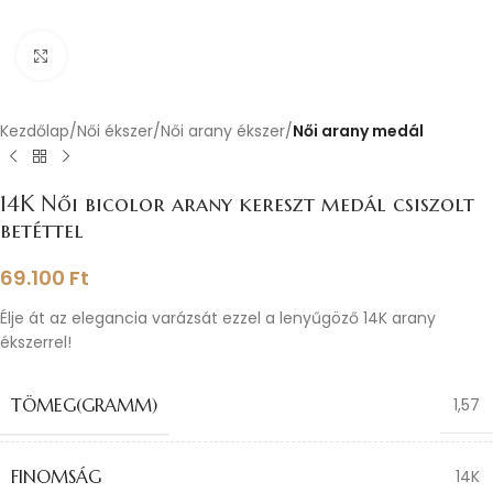
Nagyításhoz kattints ide
Kezdőlap
Női ékszer
Női arany ékszer
Női arany medál
14K Női bicolor arany kereszt medál csiszolt
betéttel
69.100
Ft
Élje át az elegancia varázsát ezzel a lenyűgöző 14K arany
ékszerrel!
TÖMEG(GRAMM)
1,57
FINOMSÁG
14K