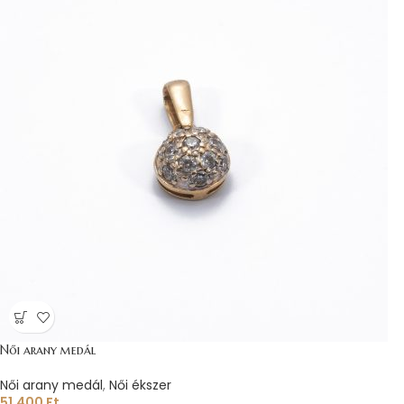
Női arany medál
Női arany medál
,
Női ékszer
51.400
Ft