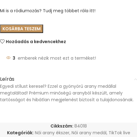
Mi is a ródiumozás? Tudj meg többet róla itt!
KOSÁRBA TESZEM
Hozáadás a kedvencekhez
3
emberek nézik most ezt a terméket!
Leírás
Egyedi stílust keresel? Ezzel a gyönyörű arany medállal
megtaláltad! Prémium minőségű aranyból készült, amely
tartósságot és hibátlan megjelenést biztosít a tulajdonosának.
Cikkszám:
84018
Kategóriák:
Női arany ékszer
,
Női arany medál
,
TikTok live