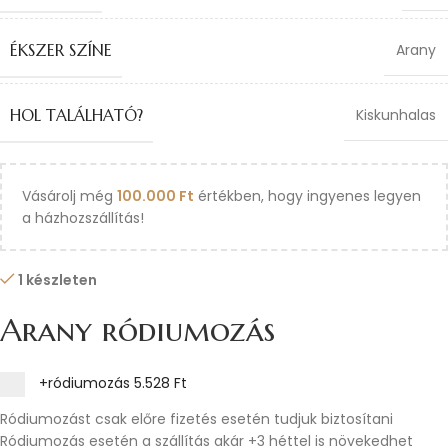
ÉKSZER SZÍNE
Arany
HOL TALÁLHATÓ?
Kiskunhalas
Vásárolj még
100.000
Ft
értékben, hogy ingyenes legyen
a házhozszállítás!
1 készleten
Arany ródiumozás
+ródiumozás
5.528 Ft
Ródiumozást csak előre fizetés esetén tudjuk biztosítani
Ródiumozás esetén a szállítás akár +3 héttel is növekedhet