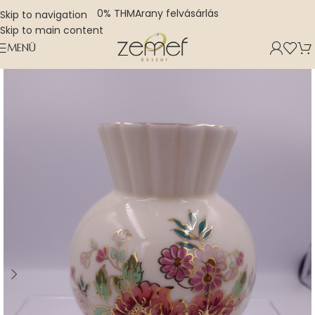
0% THM
Arany felvásárlás
Skip to navigation
Skip to main content
MENÜ