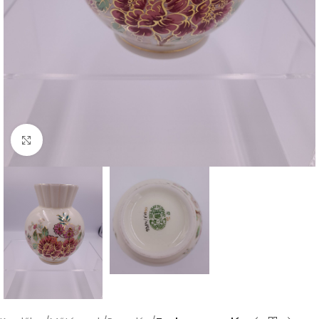
Nagyításhoz kattints ide