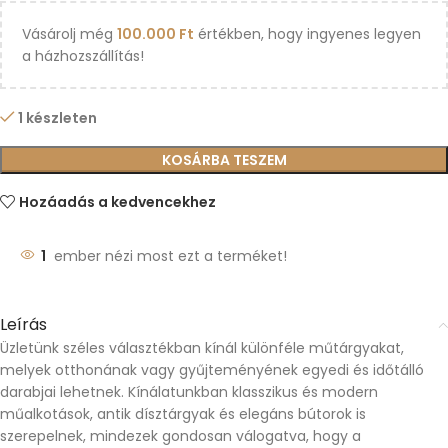
Vásárolj még
100.000
Ft
értékben, hogy ingyenes legyen
a házhozszállítás!
1 készleten
KOSÁRBA TESZEM
Hozáadás a kedvencekhez
1
ember nézi most ezt a terméket!
Leírás
Üzletünk széles választékban kínál különféle műtárgyakat,
melyek otthonának vagy gyűjteményének egyedi és időtálló
darabjai lehetnek. Kínálatunkban klasszikus és modern
műalkotások, antik dísztárgyak és elegáns bútorok is
szerepelnek, mindezek gondosan válogatva, hogy a