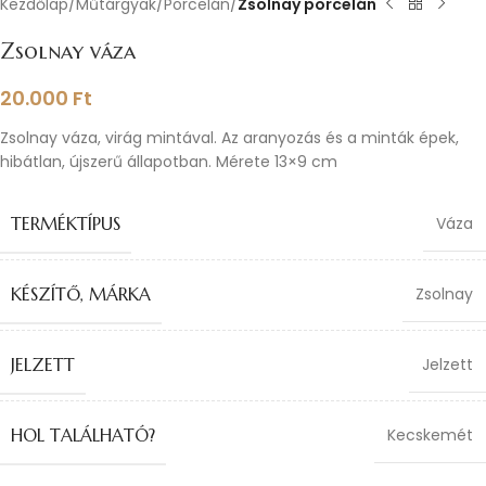
Kezdőlap
Műtárgyak
Porcelán
Zsolnay porcelán
Zsolnay váza
20.000
Ft
Zsolnay váza, virág mintával. Az aranyozás és a minták épek,
hibátlan, újszerű állapotban. Mérete 13×9 cm
TERMÉKTÍPUS
Váza
KÉSZÍTŐ, MÁRKA
Zsolnay
JELZETT
Jelzett
HOL TALÁLHATÓ?
Kecskemét