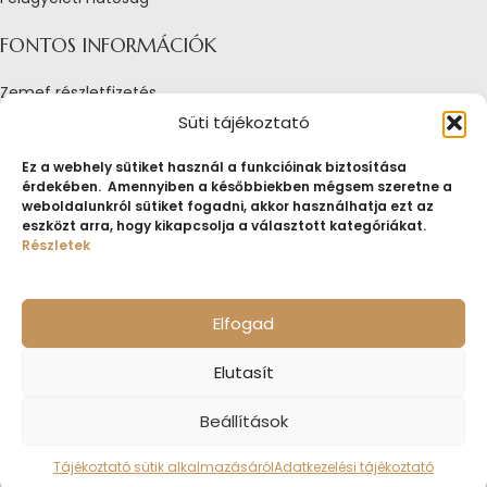
FONTOS INFORMÁCIÓK
Zemef részletfizetés
Adatkezelési tájékoztató
Süti tájékoztató
Általános Szerződési Feltételek
Tájékoztató sütik alkalmazásáról
Ez a webhely sütiket használ a funkcióinak biztosítása
érdekében. Amennyiben a későbbiekben mégsem szeretne a
Fogyasztóvédelmi tájékoztató
weboldalunkról sütiket fogadni, akkor használhatja ezt az
Jogi nyilatkozat
eszközt arra, hogy kikapcsolja a választott kategóriákat.
Impresszum
Részletek
Pályázatok
ZEMEF.HU
Minden jog fenntartva
ZEMEF KFT.
Ékszer&Zálog&Befektetés
Elfogad
Elutasít
Beállítások
Tájékoztató sütik alkalmazásáról
Adatkezelési tájékoztató