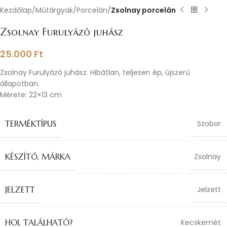
Kezdőlap
Műtárgyak
Porcelán
Zsolnay porcelán
Zsolnay Furulyázó juhász
25.000
Ft
Zsolnay Furulyázó juhász. Hibátlan, teljesen ép, újszerű
állapotban.
Mérete: 22×13 cm
TERMÉKTÍPUS
Szobor
KÉSZÍTŐ, MÁRKA
Zsolnay
JELZETT
Jelzett
HOL TALÁLHATÓ?
Kecskemét