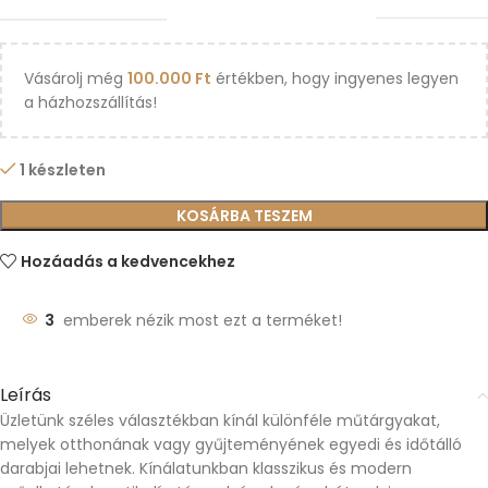
Vásárolj még
100.000
Ft
értékben, hogy ingyenes legyen
a házhozszállítás!
1 készleten
KOSÁRBA TESZEM
Hozáadás a kedvencekhez
3
emberek nézik most ezt a terméket!
Leírás
Üzletünk széles választékban kínál különféle műtárgyakat,
melyek otthonának vagy gyűjteményének egyedi és időtálló
darabjai lehetnek. Kínálatunkban klasszikus és modern