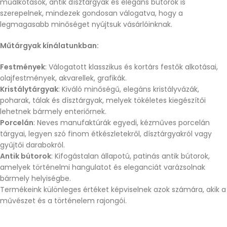
műalkotások, antik dísztárgyak és elegáns bútorok is
szerepelnek, mindezek gondosan válogatva, hogy a
legmagasabb minőséget nyújtsuk vásárlóinknak.
Műtárgyak kínálatunkban:
Festmények
: Válogatott klasszikus és kortárs festők alkotásai,
olajfestmények, akvarellek, grafikák.
Kristálytárgyak
: Kiváló minőségű, elegáns kristályvázák,
poharak, tálak és dísztárgyak, melyek tökéletes kiegészítői
lehetnek bármely enteriőrnek.
Porcelán
: Neves manufaktúrák egyedi, kézműves porcelán
tárgyai, legyen szó finom étkészletekről, dísztárgyakról vagy
gyűjtői darabokról.
Antik bútorok
: Kifogástalan állapotú, patinás antik bútorok,
amelyek történelmi hangulatot és eleganciát varázsolnak
bármely helyiségbe.
Termékeink különleges értéket képviselnek azok számára, akik a
művészet és a történelem rajongói.