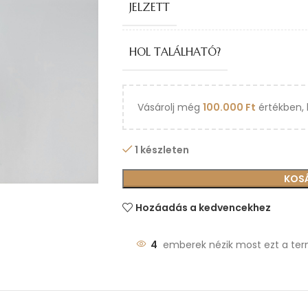
JELZETT
HOL TALÁLHATÓ?
Vásárolj még
100.000
Ft
értékben, 
1 készleten
KOS
Hozáadás a kedvencekhez
4
emberek nézik most ezt a ter