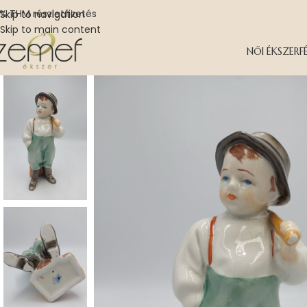
% THM részletfizetés
Skip to navigation
Skip to main content
NŐI ÉKSZER
F