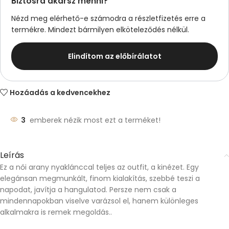
Biztosra akarsz menni?
Nézd meg elérhető-e számodra a részletfizetés erre a
termékre. Mindezt bármilyen elköteleződés nélkül.
Elindítom az előbírálatot
Hozáadás a kedvencekhez
3
emberek nézik most ezt a terméket!
Leírás
Ez a női arany nyaklánccal teljes az outfit, a kinézet. Egy
elegánsan megmunkált, finom kialakítás, szebbé teszi a
napodat, javítja a hangulatod. Persze nem csak a
mindennapokban viselve varázsol el, hanem különleges
alkalmakra is remek megoldás..