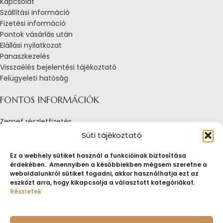
Kapcsolat
Szállítási információ
Fizetési információ
Pontok vásárlás után
Elállási nyilatkozat
Panaszkezelés
Visszaélés bejelentési tájékoztató
Felügyeleti hatóság
FONTOS INFORMÁCIÓK
Zemef részletfizetés
Adatkezelési tájékoztató
Süti tájékoztató
Általános Szerződési Feltételek
Tájékoztató sütik alkalmazásáról
Ez a webhely sütiket használ a funkcióinak biztosítása
érdekében. Amennyiben a későbbiekben mégsem szeretne a
Fogyasztóvédelmi tájékoztató
weboldalunkról sütiket fogadni, akkor használhatja ezt az
Jogi nyilatkozat
eszközt arra, hogy kikapcsolja a választott kategóriákat.
Impresszum
Részletek
Pályázatok
ZEMEF.HU
Minden jog fenntartva
ZEMEF KFT.
Ékszer&Zálog&Befektetés