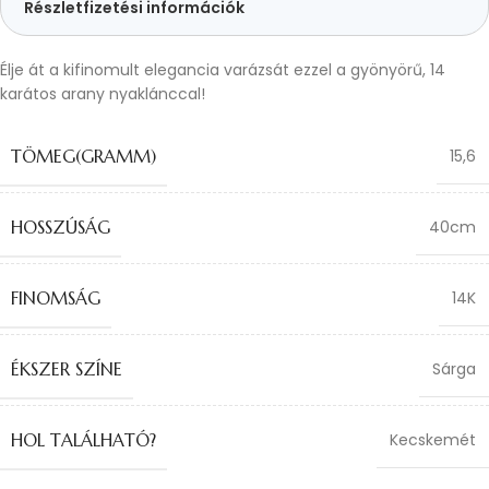
Részletfizetési információk
Élje át a kifinomult elegancia varázsát ezzel a gyönyörű, 14
karátos arany nyaklánccal!
TÖMEG(GRAMM)
15,6
HOSSZÚSÁG
40cm
FINOMSÁG
14K
ÉKSZER SZÍNE
Sárga
HOL TALÁLHATÓ?
Kecskemét