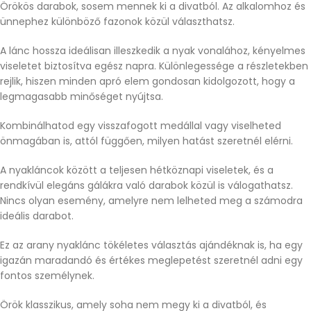
Örökös darabok, sosem mennek ki a divatból. Az alkalomhoz és
ünnephez különböző fazonok közül választhatsz.
A lánc hossza ideálisan illeszkedik a nyak vonalához, kényelmes
viseletet biztosítva egész napra. Különlegessége a részletekben
rejlik, hiszen minden apró elem gondosan kidolgozott, hogy a
legmagasabb minőséget nyújtsa.
Kombinálhatod egy visszafogott medállal vagy viselheted
önmagában is, attól függően, milyen hatást szeretnél elérni.
A nyakláncok között a teljesen hétköznapi viseletek, és a
rendkívül elegáns gálákra való darabok közül is válogathatsz.
Nincs olyan esemény, amelyre nem lelheted meg a számodra
ideális darabot.
Ez az arany nyaklánc tökéletes választás ajándéknak is, ha egy
igazán maradandó és értékes meglepetést szeretnél adni egy
fontos személynek.
Örök klasszikus, amely soha nem megy ki a divatból, és