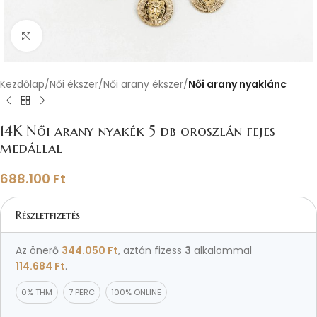
Nagyításhoz kattints ide
Kezdőlap
Női ékszer
Női arany ékszer
Női arany nyaklánc
14K Női arany nyakék 5 db oroszlán fejes
medállal
688.100
Ft
Részletfizetés
Az önerő
344.050
Ft
, aztán fizess
3
alkalommal
114.684
Ft
.
0% THM
7 PERC
100% ONLINE