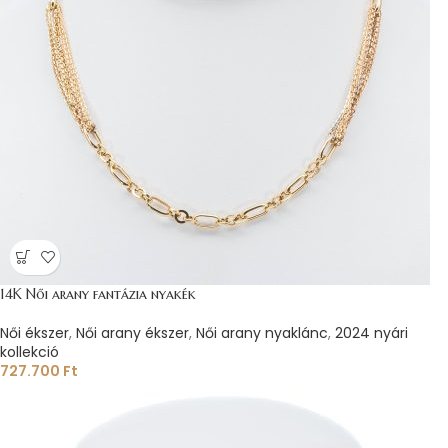
14K Női arany fantázia nyakék
Női ékszer
,
Női arany ékszer
,
Női arany nyaklánc
,
2024 nyári
kollekció
727.700
Ft