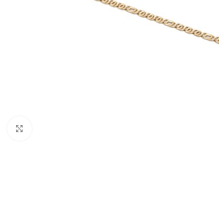
Nagyításhoz kattints ide