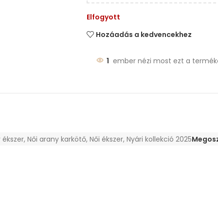
Elfogyott
Hozáadás a kedvencekhez
1
ember nézi most ezt a termék
 ékszer
,
Női arany karkötő
,
Női ékszer
,
Nyári kollekció 2025
Megosz