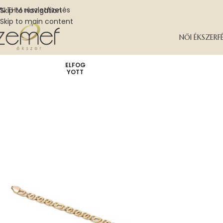
% THM részletfizetés
Skip to navigation
Skip to main content
NŐI ÉKSZER
F
ELFOG
YOTT