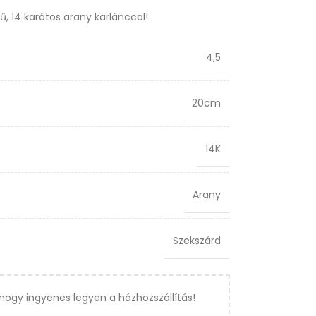
rű, 14 karátos arany karlánccal!
4,5
20cm
14K
Arany
Szekszárd
hogy ingyenes legyen a házhozszállítás!