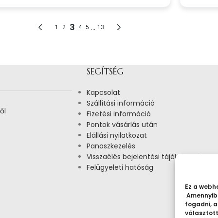
SEGÍTSÉG
Kapcsolat
Szállítási információ
ől
Fizetési információ
Pontok vásárlás után
Elállási nyilatkozat
Panaszkezelés
Visszaélés bejelentési tájékoztató
Felügyeleti hatóság
Ez a webhe
Amennyibe
fogadni, a
választot