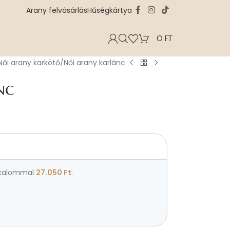
Arany felvásárlás
Hűségkártya
0
FT
Női arany karkötő
Női arany karlánc
nc
kalommal
27.050
Ft
.