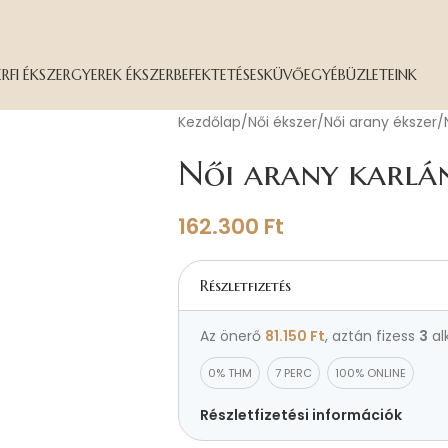
ÉRFI ÉKSZER
GYEREK ÉKSZER
BEFEKTETÉS
ESKÜVŐ
EGYÉB
ÜZLETEINK
Kezdőlap
Női ékszer
Női arany ékszer
Női arany karlá
162.300
Ft
Részletfizetés
Az önerő
81.150
Ft
, aztán fizess
3
al
0% THM
7 PERC
100% ONLINE
Részletfizetési információk