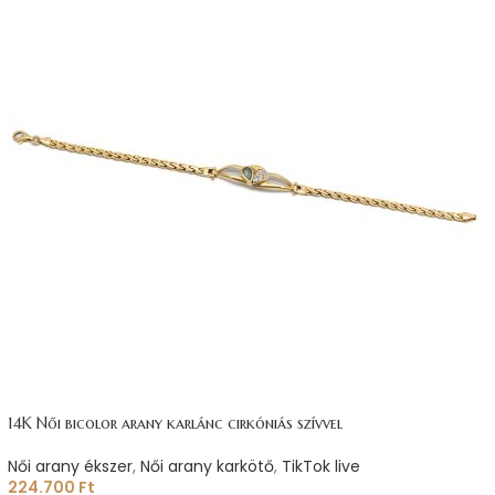
14K Női bicolor arany karlánc cirkóniás szívvel
Női arany ékszer
,
Női arany karkötő
,
TikTok live
224.700
Ft