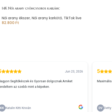
14K Női arany gyöngysoros karlánc
Női arany ékszer
,
Női arany karkötő
,
TikTok live
82.800
Ft