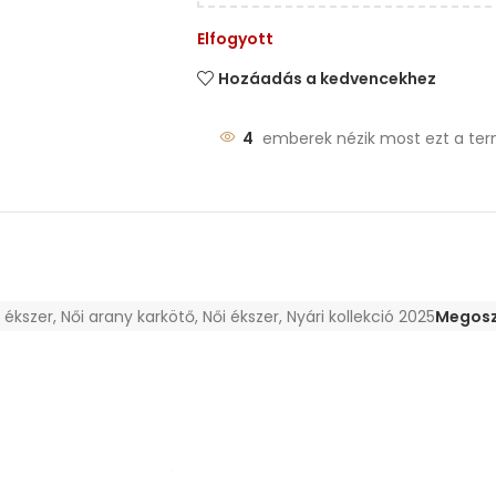
Elfogyott
Hozáadás a kedvencekhez
4
emberek nézik most ezt a ter
 ékszer
,
Női arany karkötő
,
Női ékszer
,
Nyári kollekció 2025
Megosz