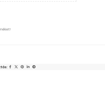
méket!
tás: