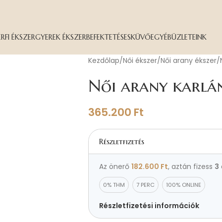
ÉRFI ÉKSZER
GYEREK ÉKSZER
BEFEKTETÉS
ESKÜVŐ
EGYÉB
ÜZLETEINK
Kezdőlap
Női ékszer
Női arany ékszer
Női arany karlá
365.200
Ft
Részletfizetés
Az önerő
182.600
Ft
, aztán fizess
3
0% THM
7 PERC
100% ONLINE
Részletfizetési információk