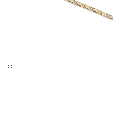
Nagyításhoz kattints ide