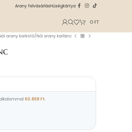
Arany felvásárlás
Hűségkártya
0
FT
Női arany karkötő
Női arany karlánc
nc
alkalommal
60.868
Ft
.