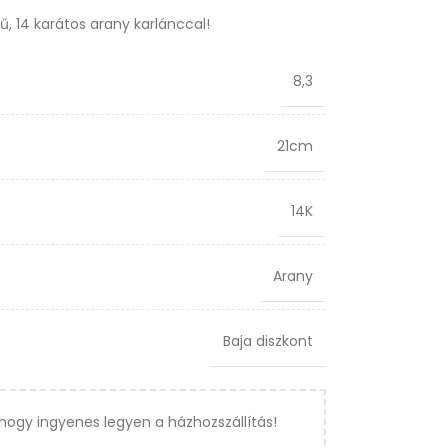
rű, 14 karátos arany karlánccal!
8,3
21cm
14K
Arany
Baja diszkont
hogy ingyenes legyen a házhozszállítás!