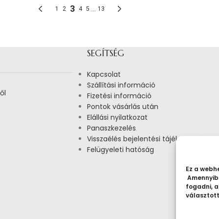
SEGÍTSÉG
Kapcsolat
Szállítási információ
ől
Fizetési információ
Pontok vásárlás után
Elállási nyilatkozat
Panaszkezelés
Visszaélés bejelentési tájékoztató
Felügyeleti hatóság
Ez a webhe
Amennyibe
fogadni, a
választot