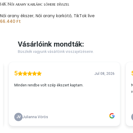
14K Női arany karlánc lóhere dísszel
Női arany ékszer
,
Női arany karkötő
,
TikTok live
66.440
Ft