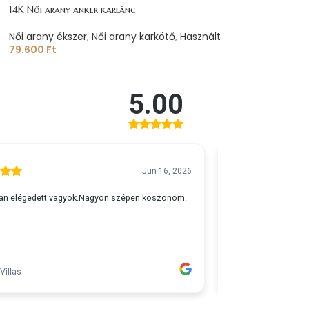
14K Női arany anker karlánc
Női arany ékszer
,
Női arany karkötő
,
Használt
79.600
Ft