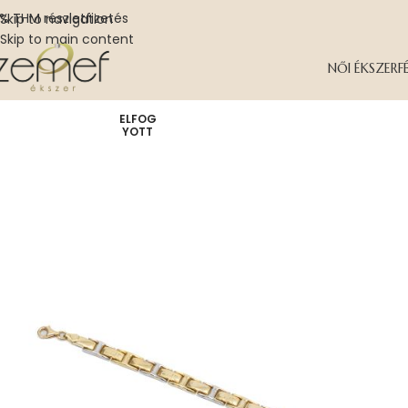
% THM részletfizetés
Skip to navigation
Skip to main content
NŐI ÉKSZER
F
ELFOG
YOTT