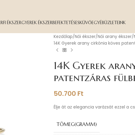
ÉRFI ÉKSZER
GYEREK ÉKSZER
BEFEKTETÉS
ESKÜVŐ
EGYÉB
ÜZLETEINK
Kezdőlap
Női ékszer
Női arany ékszer
14K Gyerek arany cirkónia köves paten
14K Gyerek arany
patentzáras fülb
50.700
Ft
Élje át az elegancia varázsát ezzel a c
TÖMEG(GRAMM)