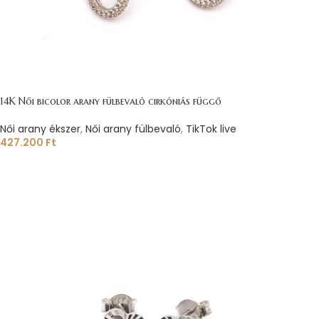
14K Női bicolor arany fülbevaló cirkóniás függő
Női arany ékszer
,
Női arany fülbevaló
,
TikTok live
427.200
Ft