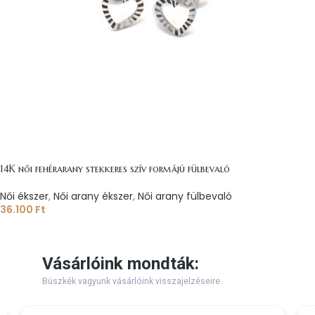
14K női fehérarany stekkeres szív formájú fülbevaló
Női ékszer
,
Női arany ékszer
,
Női arany fülbevaló
36.100
Ft