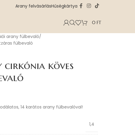
Arany felvásárlás
Hűségkártya
0
FT
Női arany fülbevaló
tzáras fülbevaló
 cirkónia köves
evaló
sodálatos, 14 karátos arany fülbevalóval!
1,4