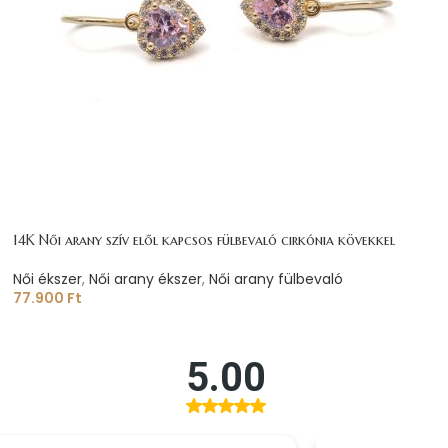
14K Női arany szív elől kapcsos fülbevaló cirkónia kövekkel
Női ékszer
,
Női arany ékszer
,
Női arany fülbevaló
77.900
Ft