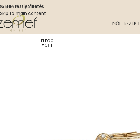
% THM részletfizetés
Skip to navigation
Skip to main content
NŐI ÉKSZER
F
ELFOG
YOTT