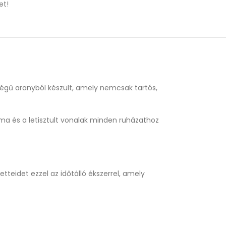
et!
őségű aranyból készült, amely nemcsak tartós,
rma és a letisztult vonalak minden ruházathoz
tteidet ezzel az időtálló ékszerrel, amely