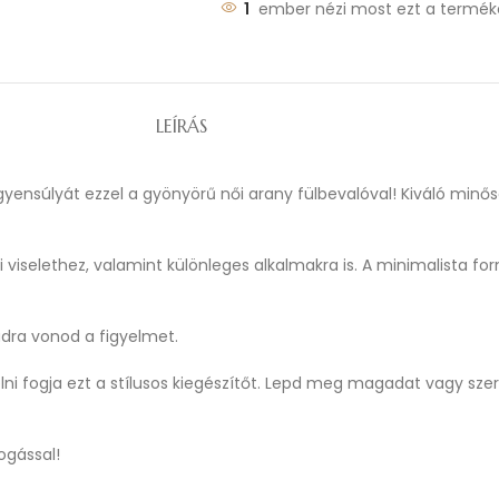
1
ember nézi most ezt a termék
LEÍRÁS
egyensúlyát ezzel a gyönyörű női arany fülbevalóval! Kiváló min
 viselethez, valamint különleges alkalmakra is. A minimalista fo
dra vonod a figyelmet.
lni fogja ezt a stílusos kiegészítőt. Lepd meg magadat vagy szere
ogással!