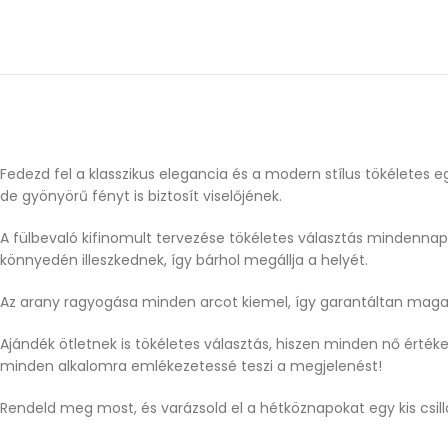
Fedezd fel a klasszikus elegancia és a modern stílus tökéletes 
de gyönyörű fényt is biztosít viselőjének.
A fülbevaló kifinomult tervezése tökéletes választás mindennapi
könnyedén illeszkednek, így bárhol megállja a helyét.
Az arany ragyogása minden arcot kiemel, így garantáltan maga
Ajándék ötletnek is tökéletes választás, hiszen minden nő értéke
minden alkalomra emlékezetessé teszi a megjelenést!
Rendeld meg most, és varázsold el a hétköznapokat egy kis csill