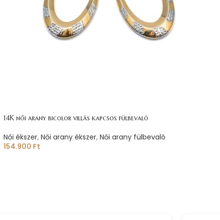
14K női arany bicolor villás kapcsos fülbevaló
Női ékszer
,
Női arany ékszer
,
Női arany fülbevaló
154.900
Ft