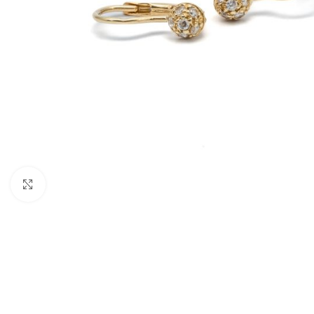
Nagyításhoz kattints ide