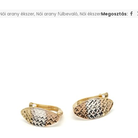
Női arany ékszer
,
Női arany fülbevaló
,
Női ékszer
Megosztás: