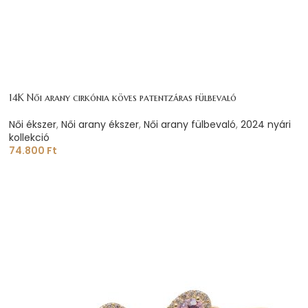
14K Női arany cirkónia köves patentzáras fülbevaló
Női ékszer
,
Női arany ékszer
,
Női arany fülbevaló
,
2024 nyári
kollekció
74.800
Ft